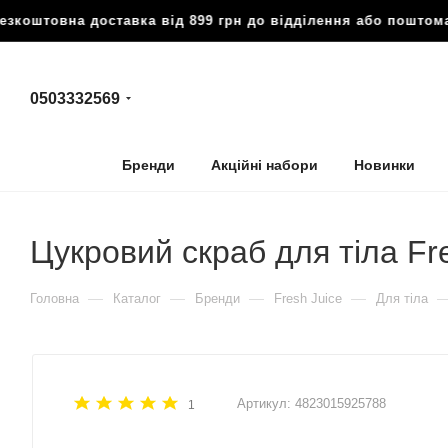
овна доставка від 899 грн до відділення або поштомату
🔥
0503332569
Бренди
Акційні набори
Новинки
Цукровий скраб для тіла Fr
—
—
—
—
Головна
Каталог
Бренди
Fresh Juice
Для тіла
Артикул:
4823015925788
1