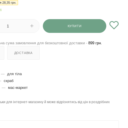
ія
28,35
грн.
і
КУПИТИ
на сума замовлення для безкоштовної доставки -
899 грн.
ДОСТАВКА
—
для тіла
—
скраб
я
—
мас-маркет
льки для інтернет-магазину й може відрізнятись від цін в роздрібних