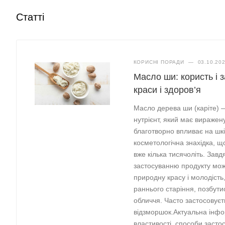
Статті
КОРИСНІ ПОРАДИ
—
03.10.20
Масло ши: користь і 
краси і здоров’я
Масло дерева ши (каріте) 
нутрієнт, який має вираже
благотворно впливає на шкі
косметологічна знахідка, щ
вже кілька тисячоліть. Зав
застосуванню продукту мож
природну красу і молодість,
раннього старіння, позбути
обличчя. Часто застосовує
відзморшок.Актуальна інфо
властивості, способи засто