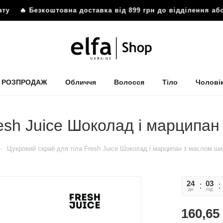
 Безкоштовна доставка від 899 грн до відділення або пош
РОЗПРОДАЖ
Обличчя
Волосся
Тіло
Чолові
esh Juice Шоколад і марципа
—
Цукровий скраб для тіла Fresh Juice Шоколад і марципан з маслом ши
24
03
дн
год
160,65