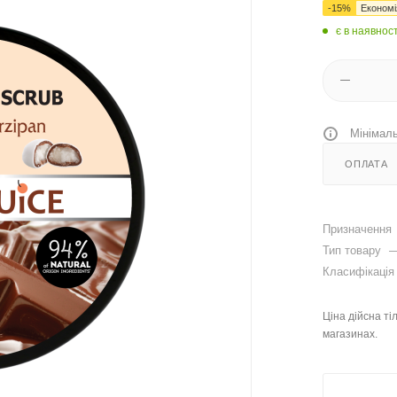
-
15
%
Економ
є в наявност
Мінімаль
ОПЛАТА
Призначення
Тип товару
Класифікаці
Ціна дійсна ті
магазинах.