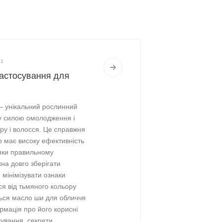
21
застосування для
— унікальний рослинний
ну силою омолодження і
ру і волосся. Це справжня
о має високу ефективність
дяки правильному
на довго зберігати
 мінімізувати ознаки
ся від тьмяного кольору
ться масло ши для обличчя
рмація про його корисні
сування, секрети