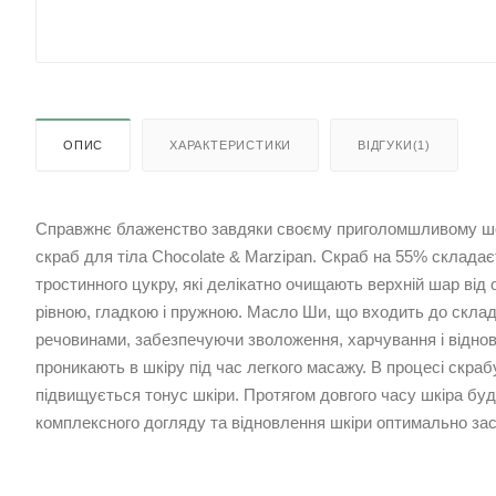
ОПИС
ХАРАКТЕРИСТИКИ
ВІДГУКИ(1)
Справжнє блаженство завдяки своєму приголомшливому ш
скраб для тіла Chocolate & Мarzipan. Скраб на 55% складає
тростинного цукру, які делікатно очищають верхній шар від 
рівною, гладкою і пружною. Масло Ши, що входить до склад
речовинами, забезпечуючи зволоження, харчування і віднов
проникають в шкіру під час легкого масажу. В процесі скраб
підвищується тонус шкіри. Протягом довгого часу шкіра буд
комплексного догляду та відновлення шкіри оптимально зас