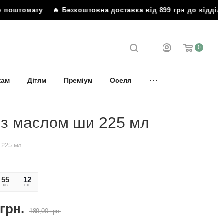
томату
🔥 Безкоштовна доставка від 899 грн до відділенн
0
кам
Дітям
Преміум
Оселя
н з маслом ши 225 мл
 225 мл
55
13
12
хв
сек
шт
грн.
189,00
грн.