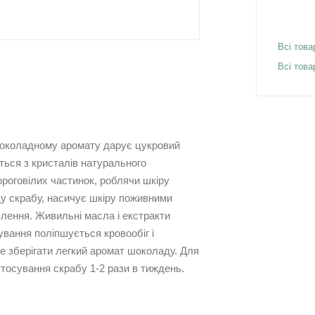
Всі това
Всі това
околадному аромату дарує цукровий
ться з кристалів натурального
ороговілих частинок, роблячи шкіру
у скрабу, насичує шкіру поживними
лення. Живильні масла і екстракти
ування поліпшується кровообіг і
е зберігати легкий аромат шоколаду. Для
тосування скрабу 1-2 рази в тиждень.