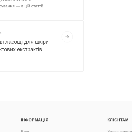
ування — в цій статті!
4
ві ласощі для шкіри
ктових екстрактів.
ІНФОРМАЦІЯ
КЛІЄНТАМ
Блог
Умови оплати