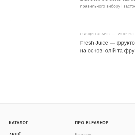
правильного вибору і застос
ОГЛЯДИ ТОВАРІВ
—
29.02.202
Fresh Juice — фрукто
на основі олій та фру
КАТАЛОГ
ПРО ELFASHOP
АКЦІЇ
Контакти