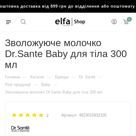
овна доставка від 899 грн до відділення або поштомату

0
Зволожуюче молочко
Dr.Sante Baby для тіла 300
мл
—
—
—
—
Головна
Каталог
Бренди
Dr. Santé
—
—
Лінії продукції
Baby
Зволожуюче молочко Dr.Sante Baby для тіла 300 мл
Артикул:
4823015932335
2