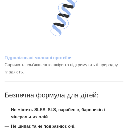
Гідролізовані молочні протеїни
Сприяють пом’якшенню шкіри та підтримують її природну
гладкість.
Безпечна формула для дітей:
Не містить SLES, SLS, парабенів, барвників і
мінеральних олій.
Не щипає та не подразнює очі.