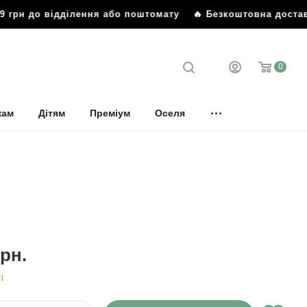
 грн до відділення або поштомату
🔥 Безкоштовна доставка
0
кам
Дітям
Преміум
Оселя
рн.
і