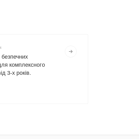
4
д безпечних
для комплексного
д 3-х років.