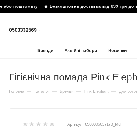
я або поштомату
🔥 Безкоштовна доставка від 899 грн до в
0503332569
Бренди
Акційні набори
Новинки
Гігієнічна помада Pink Elep
—
—
—
—
Головна
Каталог
Бренди
Pink Elephant
Для рото
Артикул:
8588006037173_Mul