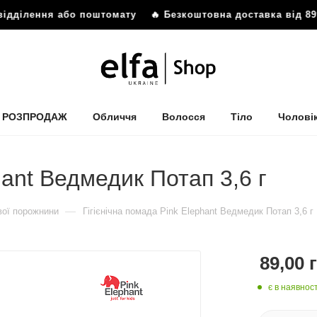
ідділення або поштомату
🔥 Безкоштовна доставка від 899
РОЗПРОДАЖ
Обличчя
Волосся
Тіло
Чолові
hant Ведмедик Потап 3,6 г
—
вої порожнини
Гігієнічна помада Pink Elephant Ведмедик Потап 3,6 г
89,00
г
є в наявност