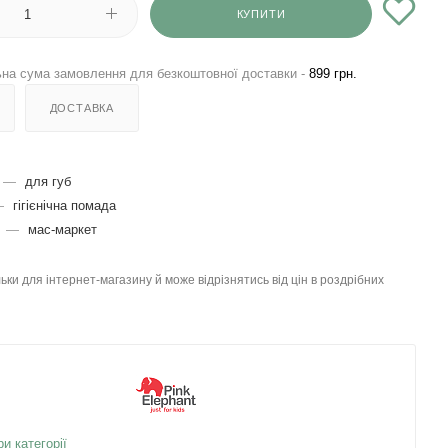
КУПИТИ
на сума замовлення для безкоштовної доставки -
899 грн.
ДОСТАВКА
—
для губ
—
гігієнічна помада
я
—
мас-маркет
льки для інтернет-магазину й може відрізнятись від цін в роздрібних
ри категорії