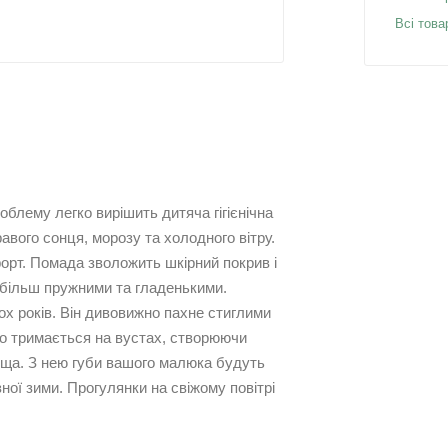
Всі това
лему легко вирішить дитяча гігієнічна
авого сонця, морозу та холодного вітру.
орт. Помада зволожить шкірний покрив і
 більш пружними та гладенькими.
ох років. Він дивовижно пахне стиглими
о тримається на вустах, створюючи
ища. З нею губи вашого малюка будуть
зної зими. Прогулянки на свіжому повітрі