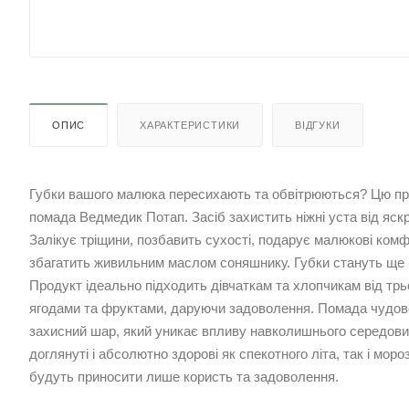
ОПИС
ХАРАКТЕРИСТИКИ
ВІДГУКИ
Губки вашого малюка пересихають та обвітрюються? Цю проб
помада Ведмедик Потап. Засіб захистить ніжні уста від яскр
Залікує тріщини, позбавить сухості, подарує малюкові комф
збагатить живильним маслом соняшнику. Губки стануть ще
Продукт ідеально підходить дівчаткам та хлопчикам від трь
ягодами та фруктами, даруючи задоволення. Помада чудов
захисний шар, який уникає впливу навколишнього середов
доглянуті і абсолютно здорові як спекотного літа, так і моро
будуть приносити лише користь та задоволення.