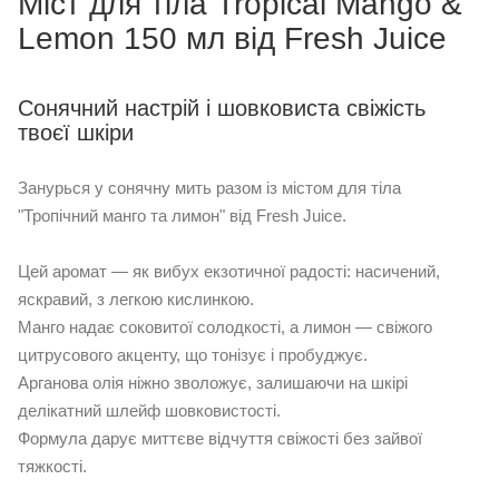
Міст для тіла Tropical Mango &
Lemon 150 мл від Fresh Juice
Сонячний настрій і шовковиста свіжість
твоєї шкіри
Занурься у сонячну мить разом із містом для тіла
"Тропічний манго та лимон" від Fresh Juice.
Цей аромат — як вибух екзотичної радості: насичений,
яскравий, з легкою кислинкою.
Манго надає соковитої солодкості, а лимон — свіжого
цитрусового акценту, що тонізує і пробуджує.
Арганова олія ніжно зволожує, залишаючи на шкірі
делікатний шлейф шовковистості.
Формула дарує миттєве відчуття свіжості без зайвої
тяжкості.