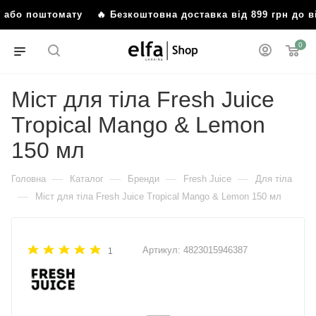
ня або поштомату
🔥 Безкоштовна доставка від 899 грн до 
0
Міст для тіла Fresh Juice
Tropical Mango & Lemon
150 мл
—
—
—
—
Головна
Каталог
Бренди
Fresh Juice
Для тіла
—
Міст для тіла Fresh Juice Tropical Mango & Lemon 150 мл
Артикул:
4823015946387
1