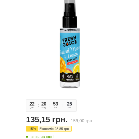
22
20
53
49
25
дн
год
хв
сек
шт
135,15
грн.
159,00
грн.
-
15
%
Економія
23,85
грн.
є в наявності