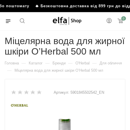
 або поштомату
🔥 Безкоштовна доставка від 899 грн до ві
0
Міцелярна вода для жирної
шкіри O’Herbal 500 мл
—
—
—
—
Головна
Каталог
Бренди
O'Herbal
Для обличчя
—
Міцелярна вода для жирної шкіри O’Herbal 500 мл
Артикул:
5901845502542_EN