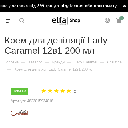
доставка від 899 грн до відділення або поштомату
🔥 Безк
0
Крем для депіляції Lady
Caramel 12в1 200 мл
—
—
—
—
Головна
Каталог
Бренди
Lady Caramel
Для тіла
—
Крем для депіляції Lady Caramel 12в1 200 мл
Новинка
2
Артикул:
4823015934018