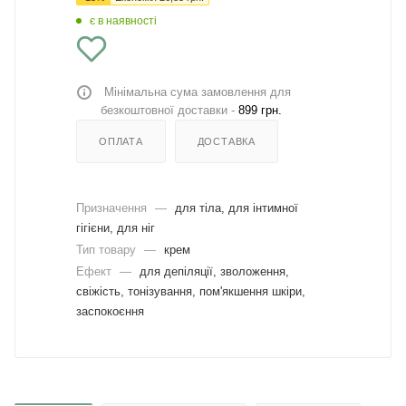
є в наявності
Мінімальна сума замовлення для
безкоштовної доставки -
899 грн.
ОПЛАТА
ДОСТАВКА
Призначення
—
для тіла, для інтимної
гігієни, для ніг
Тип товару
—
крем
Ефект
—
для депіляції, зволоження,
свіжість, тонізування, пом'якшення шкіри,
заспокоєння