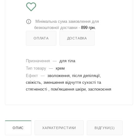
Мінімальна сума замовлення для
безкоштовної доставки -
899 грн.
ОПЛАТА
ДОСТАВКА
Призначення
—
для тіла
Тип товару
—
крем
Ефект
—
зволоження, після депіляції,
свіжість, зменшення відчуття сухості та
стягненості , пом'якшення шкіри, заспокоєння
ОПИС
ХАРАКТЕРИСТИКИ
ВІДГУКИ(1)