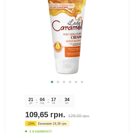
21
04
17
58
34
дн
год
хв
сек
шт
109,65
грн.
129,00
грн.
-
15
%
Економія
19,35
грн.
є в наявності