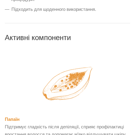
Підходить для щоденного використання.
Активні компоненти
Папаїн
Підтримує гладкість після депіляції, сприяє профілактиці
вростання волосся та допомагає м’яко відлущувати шкіру.