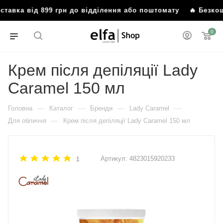
оставка від 899 грн до відділення або поштомату
🔥 Безко
0
Крем після депіляції Lady
Caramel 150 мл
—
—
—
—
Головна
Каталог
Бренди
Lady Caramel
—
Для обличчя
Крем після депіляції Lady Caramel 150 мл
Артикул:
4823015920233
1