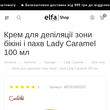
омату
🔥 Безкоштовна доставка від 899 грн до відділення
0
Крем для депіляції зони
бікіні і пахв Lady Caramel
100 мл
—
—
—
—
Головна
Каталог
Бренди
Lady Caramel
Для тіла
—
Крем для депіляції зони бікіні і пахв Lady Caramel 100 мл
Артикул:
4823015920257
2