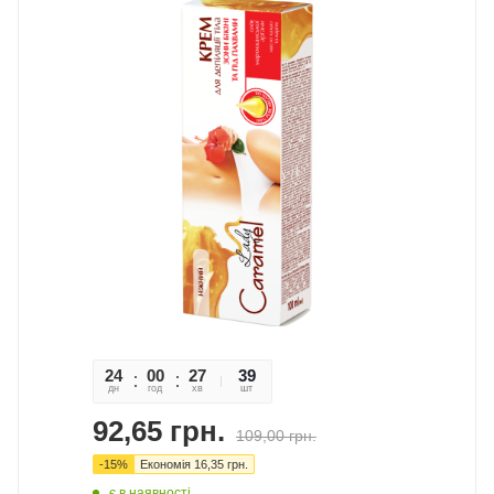
24
00
27
44
39
дн
год
хв
сек
шт
92,65
грн.
109,00
грн.
-
15
%
Економія
16,35
грн.
є в наявності