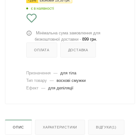
-
15
%
Економія
19,35
грн.
є в наявності
Мінімальна сума замовлення для
безкоштовної доставки -
899 грн.
ОПЛАТА
ДОСТАВКА
Призначення
—
для тіла
Тип товару
—
воскові смужки
Ефект
—
для депіляції
ОПИС
ХАРАКТЕРИСТИКИ
ВІДГУКИ(1)