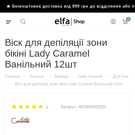
у
🔥 Безкоштовна доставка від 899 грн до відділення або 
0
Віск для депіляції зони
бікіні Lady Caramel
Ванільний 12шт
—
—
—
—
Головна
Каталог
Бренди
Lady Caramel
Для тіла
—
Віск для депіляції зони бікіні Lady Caramel Ванільний 12шт
Артикул:
4823015923203
1