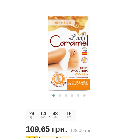
24
04
43
29
16
дн
год
хв
сек
шт
109,65
грн.
129,00
грн.