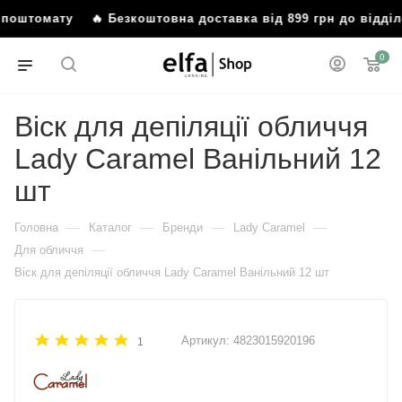
бо поштомату
🔥 Безкоштовна доставка від 899 грн до відд
0
Віск для депіляції обличчя
Lady Caramel Ванільний 12
шт
—
—
—
—
Головна
Каталог
Бренди
Lady Caramel
—
Для обличчя
Віск для депіляції обличчя Lady Caramel Ванільний 12 шт
Артикул:
4823015920196
1