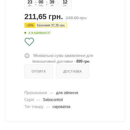
23
00
39
43
12
дн
год
хв
сек
шт
211,65
грн.
249,00
грн.
-
15
%
Економія
37,35
грн.
є в наявності
Мінімальна сума замовлення для
безкоштовної доставки -
899 грн.
ОПЛАТА
ДОСТАВКА
Призначення
—
для обличчя
Серія
—
Sebocontrol
Тип товару
—
сироватка