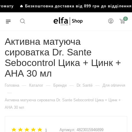
ату
🔥 Безкоштовна доставка від 899 грн до відділення а
0
Активна матуюча
сироватка Dr. Sante
Sebocontrol Цика + Цинк +
АНА 30 мл
—
—
—
—
Головна
Каталог
Бренди
Dr. Santé
Для обличчя
—
Активна матуюча сироватка Dr. Sante Sebocontrol Цика + Цинк +
АНА 30 мл
Артикул:
4823015946899
1