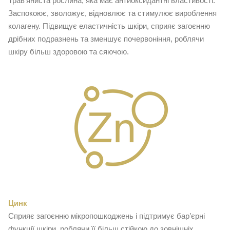
Трав'яниста рослина, яка має антиоксидантні властивості.
Заспокоює, зволожує, відновлює та стимулює вироблення
колагену. Підвищує еластичність шкіри, сприяє загоєнню
дрібних подразнень та зменшує почервоніння, роблячи
шкіру більш здоровою та сяючою.
Цинк
Cприяє загоєнню мікропошкоджень і підтримує бар’єрні
функції шкіри, роблячи її більш стійкою до зовнішніх