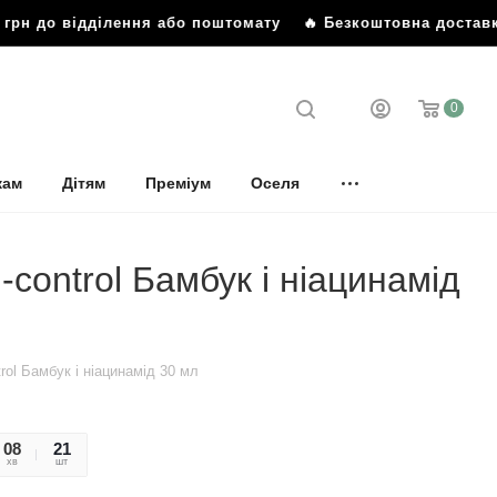
грн до відділення або поштомату
🔥 Безкоштовна доставка 
0
кам
Дітям
Преміум
Оселя
control Бамбук і ніацинамід
ol Бамбук і ніацинамід 30 мл
08
45
21
хв
сек
шт