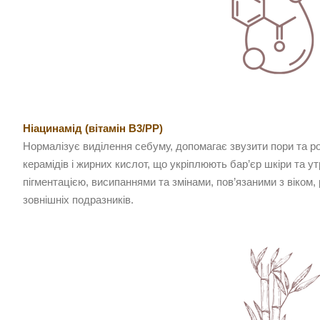
Ніацинамід (вітамін B3/PP)
Нормалізує виділення себуму, допомагає звузити пори та ро
керамідів і жирних кислот, що укріплюють бар’єр шкіри та у
пігментацією, висипаннями та змінами, пов’язаними з віком,
зовнішніх подразників.