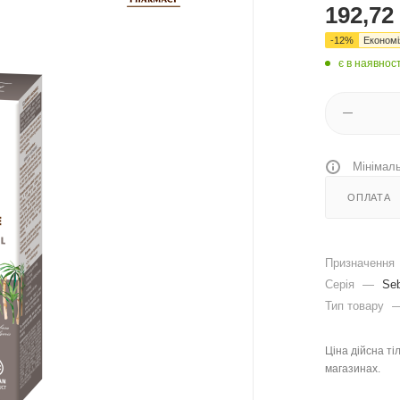
192,72
-
12
%
Економ
є в наявност
Мінімаль
ОПЛАТА
Призначення
Серія
—
Seb
Тип товару
Ціна дійсна ті
магазинах.