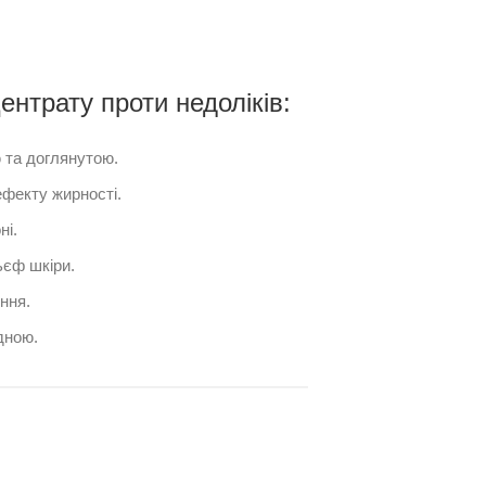
нтрату проти недоліків:
 та доглянутою.
фекту жирності.
ні.
ьєф шкіри.
ння.
дною.