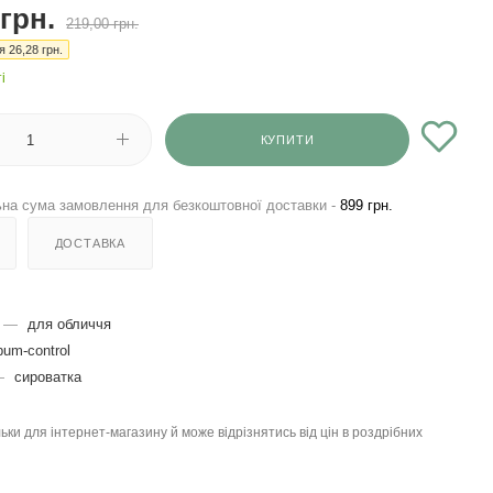
грн.
219,00
грн.
ія
26,28
грн.
і
КУПИТИ
на сума замовлення для безкоштовної доставки -
899 грн.
ДОСТАВКА
—
для обличчя
um-control
—
сироватка
льки для інтернет-магазину й може відрізнятись від цін в роздрібних