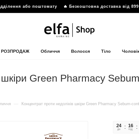
дділення або поштомату
🔥 Безкоштовна доставка від 899 
РОЗПРОДАЖ
Обличчя
Волосся
Тіло
Чолові
 шкіри Green Рharmacy Sebum-
—
личчя
Концентрат проти недоліків шкіри Green Рharmacy Sebum-contr
24
16
дн
год