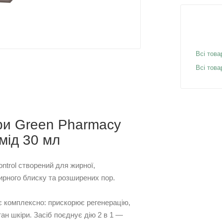
Всі това
Всі тов
іри Green Pharmacy
мід 30 мл
ntrol створений для жирної,
жирного блиску та розширених пор.
 комплексно: прискорює регенерацію,
н шкіри. Засіб поєднує дію 2 в 1 —