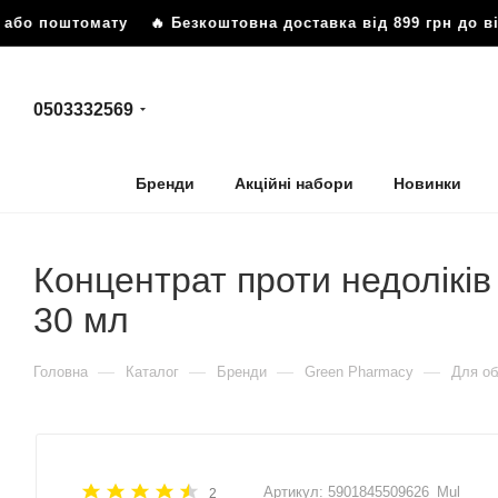
 або поштомату
🔥 Безкоштовна доставка від 899 грн до ві
0503332569
Бренди
Акційні набори
Новинки
Концентрат проти недоліків
30 мл
—
—
—
—
Головна
Каталог
Бренди
Green Pharmacy
Для об
Артикул:
5901845509626_Mul
2