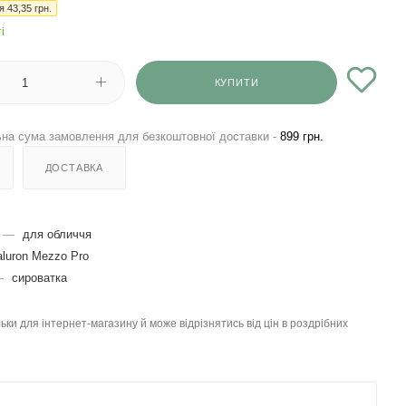
ія
43,35
грн.
і
КУПИТИ
на сума замовлення для безкоштовної доставки -
899 грн.
ДОСТАВКА
—
для обличчя
luron Mezzo Pro
—
сироватка
льки для інтернет-магазину й може відрізнятись від цін в роздрібних