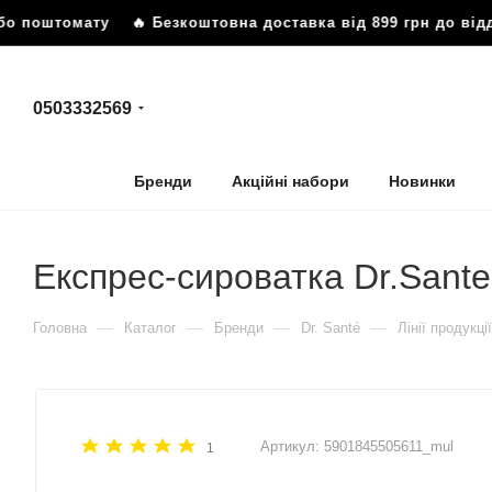
або поштомату
🔥 Безкоштовна доставка від 899 грн до ві
0503332569
Бренди
Акційні набори
Новинки
Експрес-сироватка Dr.Sante
—
—
—
—
Головна
Каталог
Бренди
Dr. Santé
Лінії продукції
Артикул:
5901845505611_mul
1