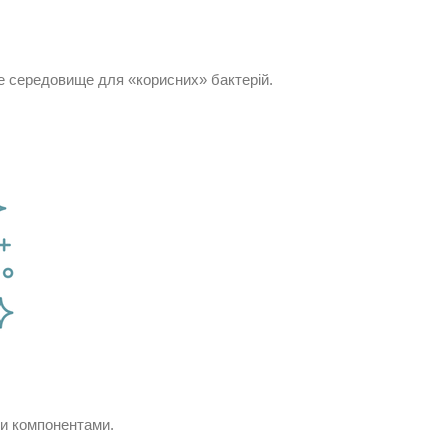
е середовище для «корисних» бактерій.
ми компонентами.