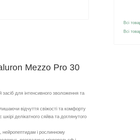
Всі това
Всі това
aluron Mezzo Pro 30
 засіб для інтенсивного зволоження та
алишаючи відчуття свіжості та комфорту
 шкірі делікатного сяйва та доглянутого
, нейропептидам і рослинному
зволожує, розгладжує мікрорельєф і