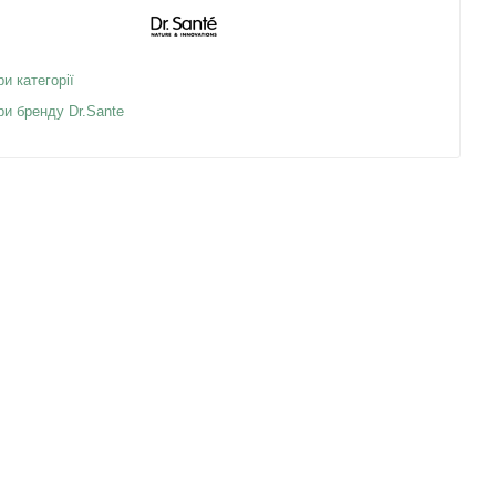
ри категорії
ри бренду Dr.Sante