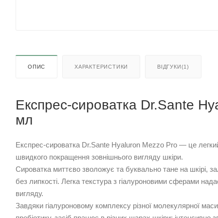
ОПИС
ХАРАКТЕРИСТИКИ
ВІДГУКИ(1)
Експрес-сироватка Dr.Sante Hy
мл
Експрес-сироватка Dr.Sante Hyaluron Mezzo Pro — це легкий
швидкого покращення зовнішнього вигляду шкіри.
Сироватка миттєво зволожує та буквально тане на шкірі, з
без липкості. Легка текстура з гіалуроновими сферами надає
вигляду.
Завдяки гіалуроновому комплексу різної молекулярної маси
пребіотику, засіб працює в різних шарах шкіри: інтенсивно 