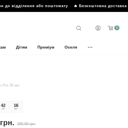
рн до відділення або поштомату
🔥 Безкоштовна доставка в
0
кам
Дітям
Преміум
Оселя
o Pro 30 мл
41
58
16
хв
сек
шт
грн.
289,00
грн.