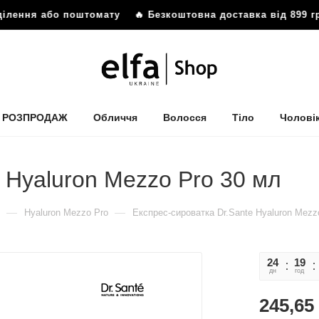
дділення або поштомату
🔥 Безкоштовна доставка від 899 г
РОЗПРОДАЖ
Обличчя
Волосся
Тіло
Чолові
 Hyaluron Mezzo Pro 30 мл
—
—
Hyaluron Mezzo Pro
Експрес-сироватка Dr.Sante Hyaluron Mezz
24
19
дн
год
245,65