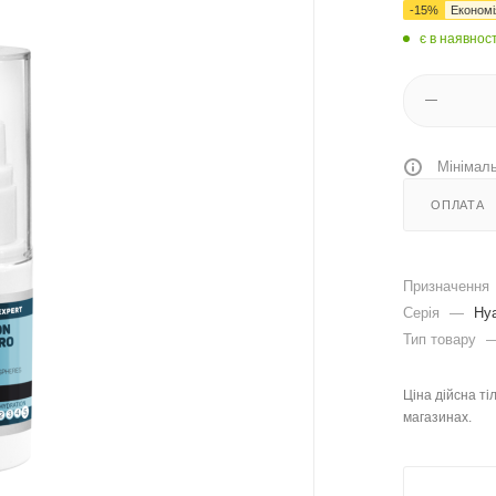
-
15
%
Економ
є в наявност
Мінімаль
ОПЛАТА
Призначення
Серія
—
Hya
Тип товару
Ціна дійсна ті
магазинах.