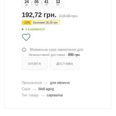
24
05
41
52
12
дн
год
хв
сек
шт
192,72
грн.
219,00
грн.
-
12
%
Економія
26,28
грн.
є в наявності
Мінімальна сума замовлення для
безкоштовної доставки -
899 грн.
ОПЛАТА
ДОСТАВКА
Призначення
—
для обличчя
Серія
—
Well-aging
Тип товару
—
сироватка