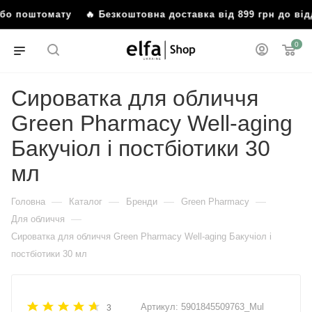
 або поштомату
🔥 Безкоштовна доставка від 899 грн до ві
0
Сироватка для обличчя
Green Рharmacy Well-aging
Бакучіол і постбіотики 30
мл
—
—
—
—
Головна
Каталог
Бренди
Green Pharmacy
—
Для обличчя
Сироватка для обличчя Green Рharmacy Well-aging Бакучіол і
постбіотики 30 мл
Артикул:
5901845509763_Mul
3