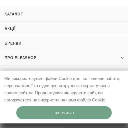
КАТАЛОГ
АКЦІЇ
БРЕНДИ
ПРО ELFASHOP
ІНФОРМАЦІЯ
Ми використовуємо файли Cookie для поліпшення роботи,
персоналізації та підвищення зручності користування
КЛІЄНТАМ
нашим сайтом. Продовжуючи відвідувати сайт, ви
погоджуєтеся на використання нами файлів Cookie.
0503332569
ЗРОЗУМІЛО
info@elfashop.ua