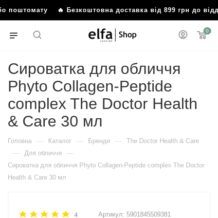
 або поштомату
🔥 Безкоштовна доставка від 899 грн до ві
0
Сироватка для обличчя
Phyto Collagen-Peptide
complex The Doctor Health
& Care 30 мл
—
—
—
Головна
Каталог
Бренди
The Doctor Health & Care
—
—
Для обличчя
Сироватка для обличчя Phyto Collagen-Peptide complex The Doctor
Health & Care 30 мл
Артикул:
5901845509381
4