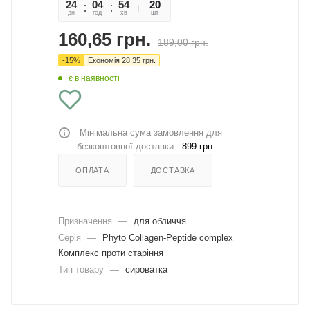
24
04
54
52
20
дн
год
хв
сек
шт
160,65
грн.
189,00
грн.
-
15
%
Економія
28,35
грн.
є в наявності
Мінімальна сума замовлення для
безкоштовної доставки -
899 грн.
ОПЛАТА
ДОСТАВКА
Призначення
—
для обличчя
Серія
—
Phyto Collagen-Peptide complex
Комплекс проти старіння
Тип товару
—
сироватка