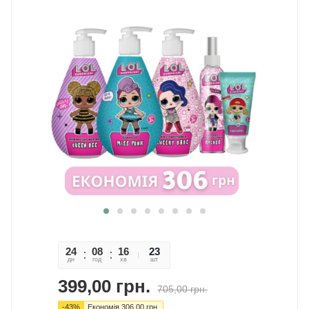
24
08
16
24
23
дн
год
хв
сек
шт
399,00
грн.
705,00
грн.
-
43
%
Економія
306,00
грн.