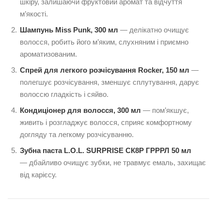
шкіру, залишаючи фруктовий аромат та відчуття
м’якості.
Шампунь Miss Punk, 300 мл
— делікатно очищує
волосся, робить його м’яким, слухняним і приємно
ароматизованим.
Спрей для легкого розчісування Rocker, 150 мл
—
полегшує розчісування, зменшує сплутування, дарує
волоссю гладкість і сяйво.
Кондиціонер для волосся, 300 мл
— пом’якшує,
живить і розгладжує волосся, сприяє комфортному
догляду та легкому розчісуванню.
Зубна паста L.O.L. SURPRISE СК8Р ГРРРЛ 50 мл
— дбайливо очищує зубки, не травмує емаль, захищає
від карієсу.