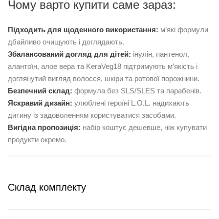
Чому варто купити саме зараз:
Підходить для щоденного використання:
м’які формули
дбайливо очищують і доглядають.
Збалансований догляд для дітей:
інулін, пантенол,
алантоїн, алое вера та KeraVeg18 підтримують м’якість і
доглянутий вигляд волосся, шкіри та ротової порожнини.
Безпечний склад:
формула без SLS/SLES та парабенів.
Яскравий дизайн:
улюблені героїні L.O.L. надихають
дитину із задоволенням користуватися засобами.
Вигідна пропозиція:
набір коштує дешевше, ніж купувати
продукти окремо.
Склад комплекту