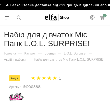
 Безкоштовна доставка від 899 грн до відділення або по
0
Набір для дівчаток Міс
Панк L.O.L. SURPRISE!
—
—
—
—
Головна
Каталог
Бренди
L.O.L. Surprise!
—
Акційні набори
Набір для дівчаток Міс Панк L.O.L. SURPRISE!
Акція
1
Артикул:
5400035888