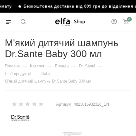
томату
🔥 Безкоштовна доставка від 899 грн до відділенн
0
М'який дитячий шампунь
Dr.Sante Baby 300 мл
—
—
—
—
Головна
Каталог
Бренди
Dr. Santé
—
—
Лінії продукції
Baby
М'який дитячий шампунь Dr.Sante Baby 300 мл
Артикул:
4823015932328_EN