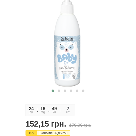
24
18
49
26
7
дн
год
хв
сек
шт
152,15
грн.
179,00
грн.
-
15
%
Економія
26,85
грн.