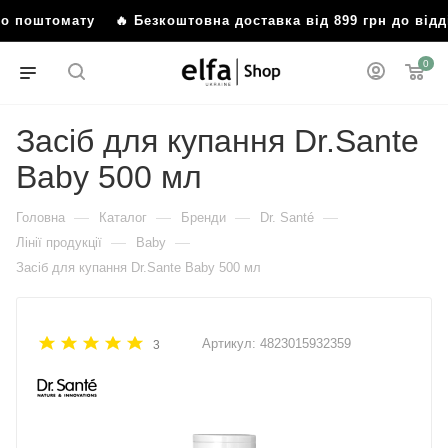
 або поштомату
🔥 Безкоштовна доставка від 899 грн до в
0
Засіб для купання Dr.Sante
Baby 500 мл
—
—
—
—
Головна
Каталог
Бренди
Dr. Santé
—
—
Лінії продукції
Baby
Засіб для купання Dr.Sante Baby 500 мл
Артикул:
4823015932359
3