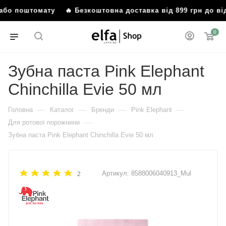
 або поштомату
🔥 Безкоштовна доставка від 899 грн до ві
0
Зубна паста Pink Elephant
Chinchilla Evie 50 мл
—
—
—
—
Головна
Каталог
Бренди
Pink Elephant
—
Для ротової порожнини
Зубна паста Pink Elephant Chinchilla Evie 50 мл
Артикул:
8588006040913_Mul
2