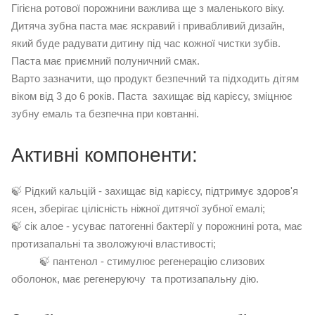
Гігієна ротової порожнини важлива ще з маленького віку.
Дитяча зубна паста має яскравий і привабливий дизайн,
який буде радувати дитину під час кожної чистки зубів.
Паста має приємний полуничний смак.
Варто зазначити, що продукт безпечний та підходить дітям
віком від 3 до 6 років. Паста захищає від карієсу, зміцнює
зубну емаль та безпечна при ковтанні.
Активні компоненти:
🍃 Рідкий кальцій - захищає від карієсу, підтримує здоров'я
ясен, зберігає цілісність ніжної дитячої зубної емалі;
🍃 сік алое - усуває патогенні бактерії у порожнині рота, має
протизапальні та зволожуючі властивості;
🍃 пантенол - стимулює регенерацію слизових
оболонок, має регенеруючу та протизапальну дію.