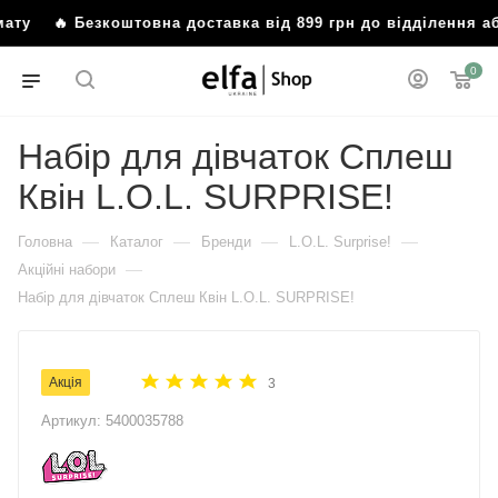
ту
🔥 Безкоштовна доставка від 899 грн до відділення аб
0
Набір для дівчаток Сплеш
Квін L.O.L. SURPRISE!
—
—
—
—
Головна
Каталог
Бренди
L.O.L. Surprise!
—
Акційні набори
Набір для дівчаток Сплеш Квін L.O.L. SURPRISE!
Акція
3
Артикул:
5400035788