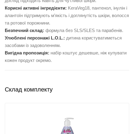
догляд підходить навіть для чутливої шкіри.
Корисні активні інгредієнти:
KeraVeg18, пантенол, інулін і
алантоїн підтримують м’якість і доглянутість шкіри, волосся
та ротової порожнини.
Безпечний склад:
формула без SLS/SLES та парабенів.
Улюблені персонажі L.O.L.:
дитина користуватиметься
засобами із задоволенням.
Вигідна пропозиція:
набір коштує дешевше, ніж купувати
кожен продукт окремо.
Склад комплекту