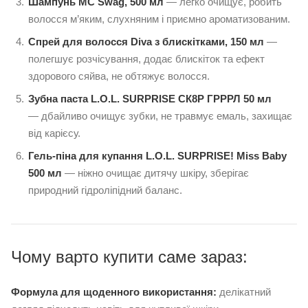
Шампунь MC Swag, 500 мл
— легко очищує, робить
волосся м’яким, слухняним і приємно ароматизованим.
Спрей для волосся Diva з блискітками, 150 мл
—
полегшує розчісування, додає блискіток та ефект
здорового сяйва, не обтяжує волосся.
Зубна паста L.O.L. SURPRISE СК8Р ГРРРЛ 50 мл
— дбайливо очищує зубки, не травмує емаль, захищає
від карієсу.
Гель-піна для купання L.O.L. SURPRISE! Miss Baby
500 мл
— ніжно очищає дитячу шкіру, зберігає
природний гідроліпідний баланс.
Чому варто купити саме зараз:
Формула для щоденного використання:
делікатний