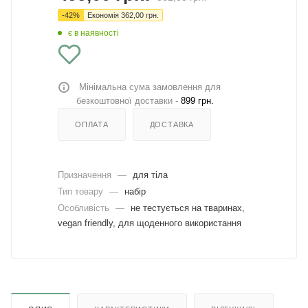
-
42
%
Економія
362,00
грн.
є в наявності
Мінімальна сума замовлення для
безкоштовної доставки -
899 грн.
ОПЛАТА
ДОСТАВКА
Призначення
—
для тіла
Тип товару
—
набір
Особливість
—
не тестується на тваринах,
vegan friendly, для щоденного використання