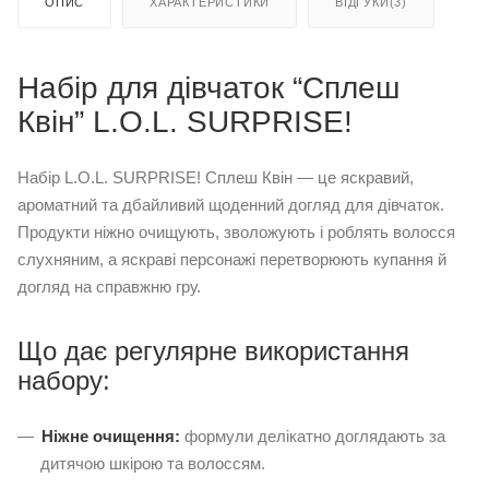
ОПИС
ХАРАКТЕРИСТИКИ
ВІДГУКИ(3)
Набір для дівчаток “Сплеш
Квін” L.O.L. SURPRISE!
Набір L.O.L. SURPRISE! Сплеш Квін — це яскравий,
ароматний та дбайливий щоденний догляд для дівчаток.
Продукти ніжно очищують, зволожують і роблять волосся
слухняним, а яскраві персонажі перетворюють купання й
догляд на справжню гру.
Що дає регулярне використання
набору:
Ніжне очищення:
формули делікатно доглядають за
дитячою шкірою та волоссям.