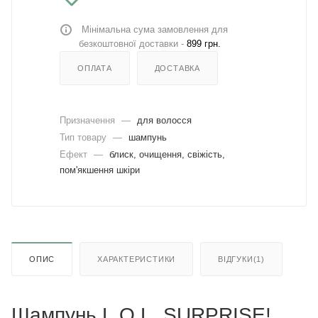
Мінімальна сума замовлення для
безкоштовної доставки -
899 грн.
ОПЛАТА
ДОСТАВКА
Призначення
—
для волосся
Тип товару
—
шампунь
Ефект
—
блиск, очищення, свіжість,
пом'якшення шкіри
ОПИС
ХАРАКТЕРИСТИКИ
ВІДГУКИ(1)
Шампунь L.O.L. SURPRISE!