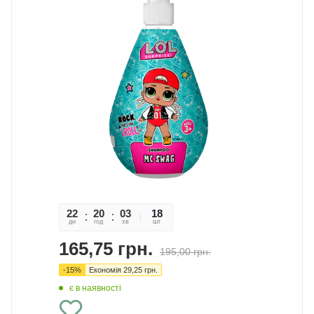
22
20
03
10
18
дн
год
хв
сек
шт
165,75
грн.
195,00
грн.
-
15
%
Економія
29,25
грн.
є в наявності