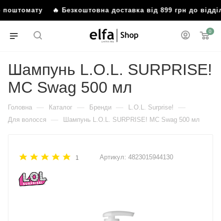
бо поштомату
🔥 Безкоштовна доставка від 899 грн до від
0
Шампунь L.O.L. SURPRISE!
MC Swag 500 мл
—
—
—
—
Головна
Каталог
Бренди
L.O.L. Surprise!
—
Для волосся
Шампунь L.O.L. SURPRISE! MC Swag 500 мл
Артикул:
4823015944130
1