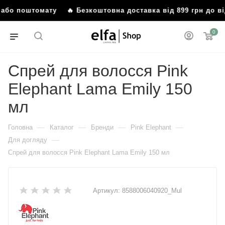
я або поштомату
🔥 Безкоштовна доставка від 899 грн до в
0
Спрей для волосся Pink
Elephant Lama Emily 150
мл
—
—
—
—
Головна
Каталог
Бренди
Pink Elephant
—
Для догляду
Спрей для волосся Pink Elephant Lama Emily 150 мл
Артикул:
8588006040920_Mul