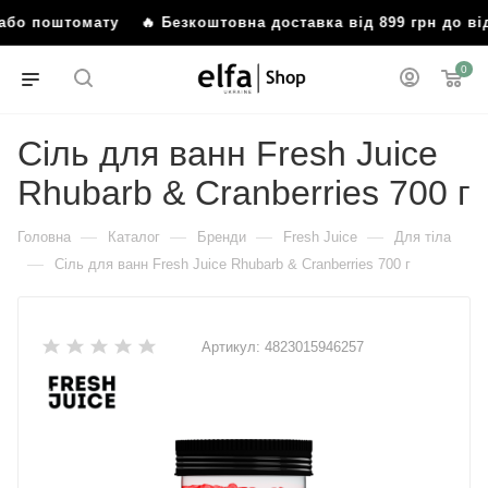
я або поштомату
🔥 Безкоштовна доставка від 899 грн до в
0
Сіль для ванн Fresh Juice
Rhubarb & Cranberries 700 г
—
—
—
—
Головна
Каталог
Бренди
Fresh Juice
Для тіла
—
Сіль для ванн Fresh Juice Rhubarb & Cranberries 700 г
Артикул:
4823015946257