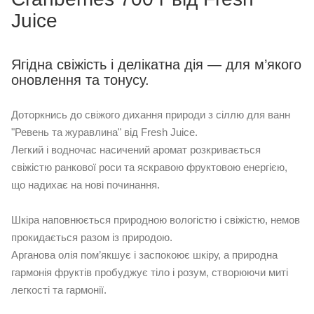
Juice
Ягідна свіжість і делікатна дія — для м’якого
оновлення та тонусу.
Доторкнись до свіжого дихання природи з сіллю для ванн
"Ревень та журавлина" від Fresh Juice.
Легкий і водночас насичений аромат розкривається
свіжістю ранкової роси та яскравою фруктовою енергією,
що надихає на нові починання.
Шкіра наповнюється природною вологістю і свіжістю, немов
прокидається разом із природою.
Арганова олія пом’якшує і заспокоює шкіру, а природна
гармонія фруктів пробуджує тіло і розум, створюючи миті
легкості та гармонії.