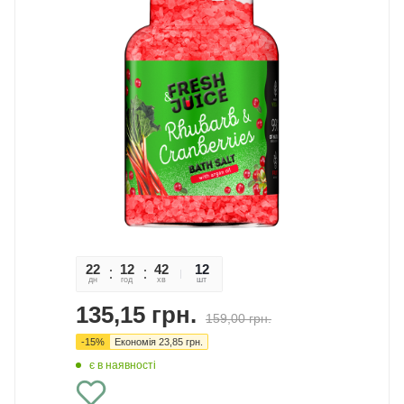
22
12
42
41
12
дн
год
хв
сек
шт
135,15
грн.
159,00
грн.
-
15
%
Економія
23,85
грн.
є в наявності