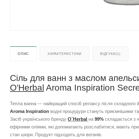
ОПИС
ХАРАКТЕРИСТИКИ
ВІДГУКИ(1)
Сіль для ванн з маслом апельсин
O'Herbal
Aroma Inspiration Secr
Тепла ванна — найкращий спосіб релаксу після складного й
Aroma Inspiration
водні процедури стануть приємнішими т
Засіб українського бренду
O`Herbal
на
99%
складається з н
ефірними оліями, які допомагають розслабитися, мають при
стан шкіри. Продукт підходить для веганів.