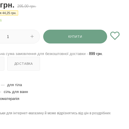
грн.
295,00
грн.
ія
44,25
грн.
і
КУПИТИ
на сума замовлення для безкоштовної доставки -
899 грн.
ДОСТАВКА
—
для тіла
—
сіль для ванн
оматерапія
льки для інтернет-магазину й може відрізнятись від цін в роздрібних