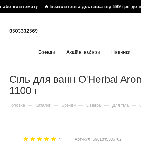
 або поштомату
🔥 Безкоштовна доставка від 899 грн до в
0503332569
Бренди
Акційні набори
Новинки
Сіль для ванн O'Herbal Arom
1100 г
—
—
—
—
—
Головна
Каталог
Бренди
O'Herbal
Для тіла
Артикул:
5901845506762
1