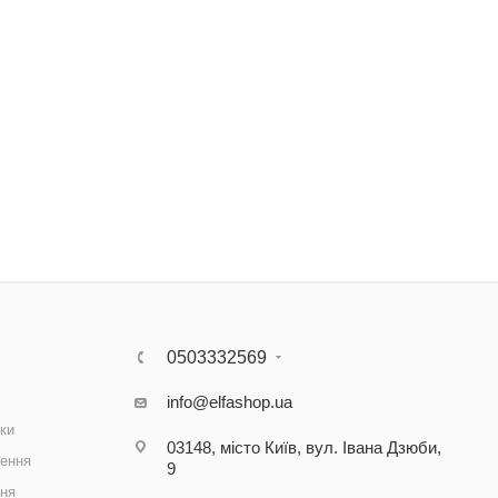
0503332569
info@elfashop.ua
ки
03148, місто Київ, вул. Івана Дзюби,
ення
9
ння