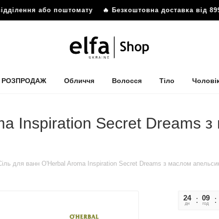
ідділення або поштомату
🔥 Безкоштовна доставка від 899 
РОЗПРОДАЖ
Обличчя
Волосся
Тіло
Чолові
a Inspiration Secret Dreams з
Сіль для ванн O'Herbal Aroma Inspiration Secret Dreams з маслом апельсин
24
09
дн
год