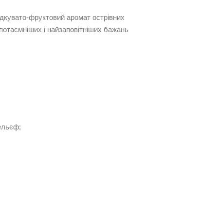
дкувато-фруктовий аромат острівних
потаємніших і найзаповітніших бажань
ельєф;