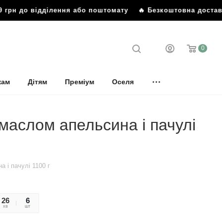
грн до відділення або поштомату
🔥 Безкоштовна доставка 
0
кам
Дітям
Преміум
Оселя
 маслом апельсина і пачулі
а і пачулі 1100 г
26
00
6
хв
сек
шт