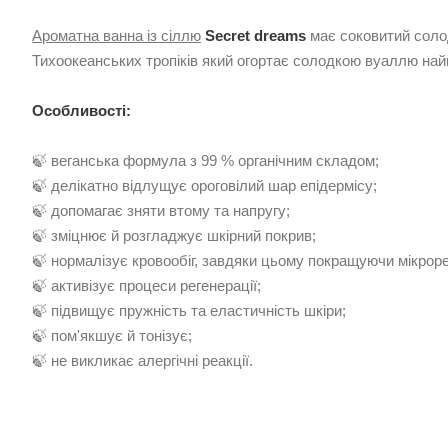
Ароматна ванна із сіллю
Secret dreams
має соковитий соло
Тихоокеанських тропіків який огортає солодкою вуаллю най
Особливості:
🍃 веганська формула з 99 % органічним складом;
🍃 делікатно відлущує ороговілий шар епідермісу;
🍃 допомагає зняти втому та напругу;
🍃 зміцнює й розгладжує шкірний покрив;
🍃 нормалізує кровообіг, завдяки цьому покращуючи мікрор
🍃 активізує процеси регенерації;
🍃 підвищує пружність та еластичність шкіри;
🍃 пом'якшує й тонізує;
🍃 не викликає алергічні реакції.