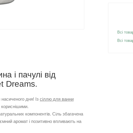
Всі това
Всі това
а і пачулі від
et Dreams.
 насиченого дня! Із
сіллю для ванни
а кориснішими.
атуральних компонентів. Сіль збагачена
ємний аромат і позитивно впливають на