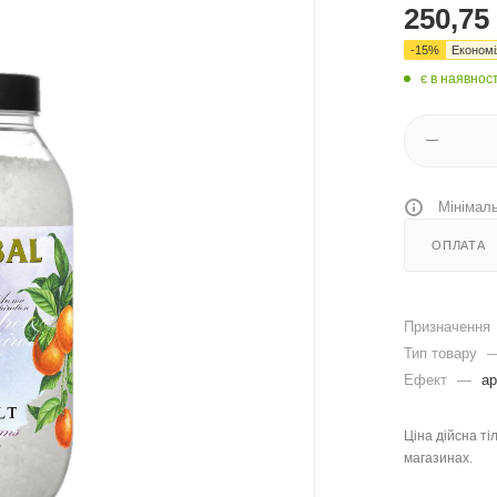
250,75
-
15
%
Економ
є в наявност
Мінімаль
ОПЛАТА
Призначення
Тип товару
Ефект
—
ар
Ціна дійсна ті
магазинах.