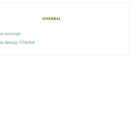
ри категорії
ри бренду O’Herbal