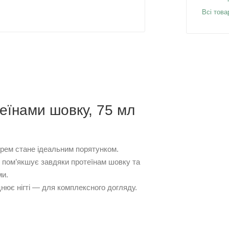
Всі това
еїнами шовку, 75 мл
 крем стане ідеальним порятунком.
, пом’якшує завдяки протеїнам шовку та
ми.
нює нігті — для комплексного догляду.