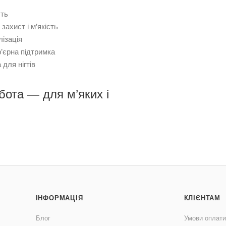
сть
ахист і м’якість
ізація
’єрна підтримка
для нігтів
бота — для м’яких і
ІНФОРМАЦІЯ
КЛІЄНТАМ
Блог
Умови оплати