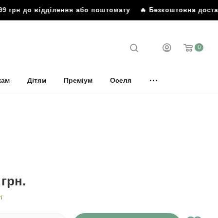
9 грн до відділення або поштомату
🔥 Безкоштовна доставк
0
кам
Дітям
Преміум
Оселя
грн.
і