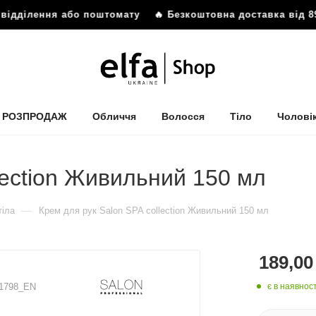
відділення або поштомату
🔥 Безкоштовна доставка від 89
РОЗПРОДАЖ
Обличчя
Волосся
Тіло
Чолові
lection Живильний 150 мл
—
тіла
Крем для рук Salon SPA collection Живильний 150 мл
189,00
є в наявност
11798_EN