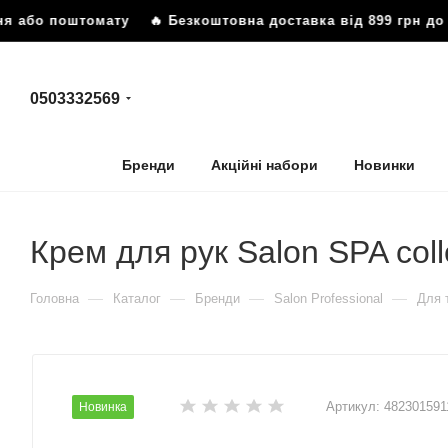
ня або поштомату
🔥 Безкоштовна доставка від 899 грн до 
0503332569
Бренди
Акційні набори
Новинки
Крем для рук Salon SPA col
—
—
—
—
Головна
Каталог
Бренди
Salon Professional
Для 
Артикул:
48230159
Новинка