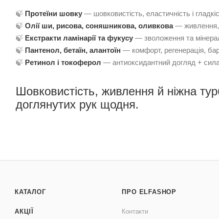
🍃
Протеїни шовку
— шовковистість, еластичність і гладкі
🍃
Олії ши, рисова, соняшникова, оливкова
— живлення, з
🍃
Екстракти ламінарії та фукусу
— зволоження та мінерал
🍃
Пантенол, бетаїн, алантоїн
— комфорт, регенерація, бар
🍃
Ретинол і токоферол
— антиоксидантний догляд + сила 
Шовковистість, живлення й ніжна тур
доглянутих рук щодня.
КАТАЛОГ
ПРО ELFASHOP
АКЦІЇ
Контакти