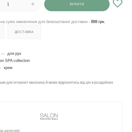
КУПИТИ
на сума замовлення для безкоштовної доставки -
899 грн.
ДОСТАВКА
—
для рук
on SPA collection
—
крем
льки для інтернет-магазину й може відрізнятись від цін в роздрібних
ри категорії