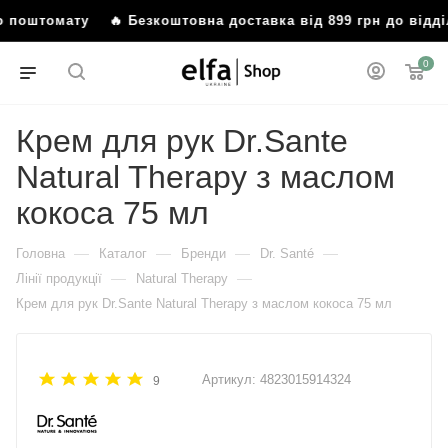
бо поштомату
🔥 Безкоштовна доставка від 899 грн до відд
0
Крем для рук Dr.Sante
Natural Therapy з маслом
кокоса 75 мл
—
—
—
—
Головна
Каталог
Бренди
Dr. Santé
—
—
Лінії продукції
Natural Therapy
Крем для рук Dr.Sante Natural Therapy з маслом кокоса 75 мл
Артикул:
4823015914324
9