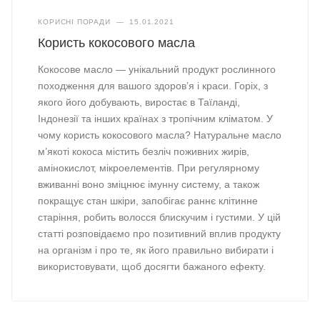
КОРИСНІ ПОРАДИ
—
15.01.2021
Користь кокосового масла
Кокосове масло — унікальний продукт рослинного
походження для вашого здоров’я і краси. Горіх, з
якого його добувають, виростає в Таїланді,
Індонезії та інших країнах з тропічним кліматом. У
чому користь кокосового масла? Натуральне масло
м’якоті кокоса містить безліч поживних жирів,
амінокислот, мікроелементів. При регулярному
вживанні воно зміцнює імунну систему, а також
покращує стан шкіри, запобігає раннє клітинне
старіння, робить волосся блискучим і густими. У цій
статті розповідаємо про позитивний вплив продукту
на організм і про те, як його правильно вибирати і
використовувати, щоб досягти бажаного ефекту.