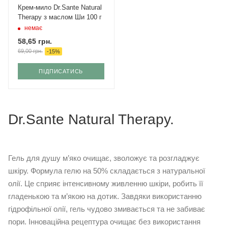
Крем-мило Dr.Sante Natural
Therapy з маслом Ши 100 г
немає
58,65
грн.
69,00
грн.
-
15
%
ПІДПИСАТИСЬ
Dr.Sante Natural Therapy.
Гель для душу м’яко очищає, зволожує та розгладжує
шкіру. Формула гелю на 50% складається з натуральної
олії. Це сприяє інтенсивному живленню шкіри, робить її
гладенькою та м’якою на дотик. Завдяки використанню
гідрофільної олії, гель чудово змивається та не забиває
пори. Інноваційна рецептура очищає без використання