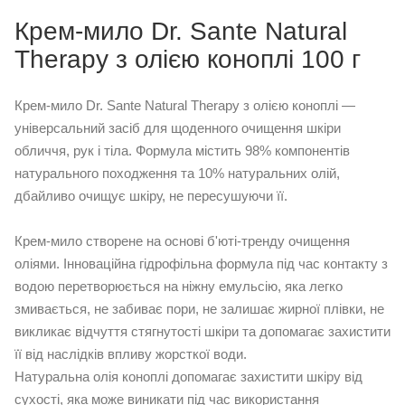
Крем-мило Dr. Sante Natural
Therapy з олією коноплі 100 г
Крем-мило Dr. Sante Natural Therapy з олією коноплі —
універсальний засіб для щоденного очищення шкіри
обличчя, рук і тіла. Формула містить 98% компонентів
натурального походження та 10% натуральних олій,
дбайливо очищує шкіру, не пересушуючи її.
Крем-мило створене на основі б'юті-тренду очищення
оліями. Інноваційна гідрофільна формула під час контакту з
водою перетворюється на ніжну емульсію, яка легко
змивається, не забиває пори, не залишає жирної плівки, не
викликає відчуття стягнутості шкіри та допомагає захистити
її від наслідків впливу жорсткої води.
Натуральна олія коноплі допомагає захистити шкіру від
сухості, яка може виникати під час використання