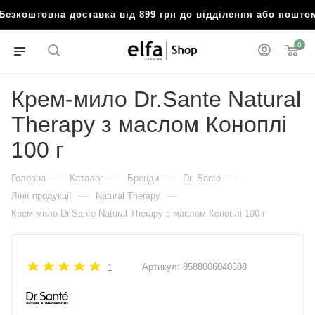
зкоштовна доставка від 899 грн до відділення або поштом
0
Крем-мило Dr.Sante Natural
Therapy з маслом Коноплі
100 г
—
—
—
—
Головна
Каталог
Бренди
Dr. Santé
—
—
Лінії продукції
Natural Therapy
Крем-мило Dr.Sante Natural Therapy з маслом Коноплі 100 г
Артикул:
8588006040388
1