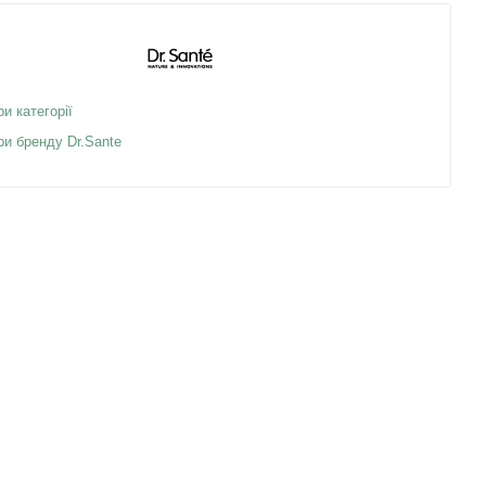
ри категорії
ри бренду Dr.Sante