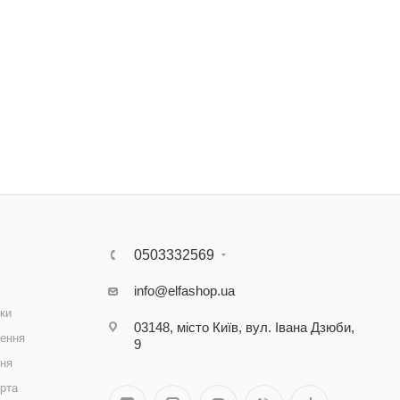
0503332569
info@elfashop.ua
ки
03148, місто Київ, вул. Івана Дзюби,
ення
9
ння
рта