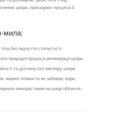
овленню шкіри, прискорює процеси її
м-мила:
тіла без відчуття стягнутості.
ати природні процеси регенерації шкіри.
кості та доглянутого вигляду шкіри.
є жирної плівки та не забиває пори.
ярного використання на шкірі обличчя,