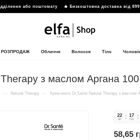
дділення або поштомату
🔥 Безкоштовна доставка від 899 
РОЗПРОДАЖ
Обличчя
Волосся
Тіло
Чолові
 Therapy з маслом Аргана 100
—
—
Natural Therapy
Крем-мило Dr.Sante Natural Therapy з маслом А
22
17
дн
год
58,65
г