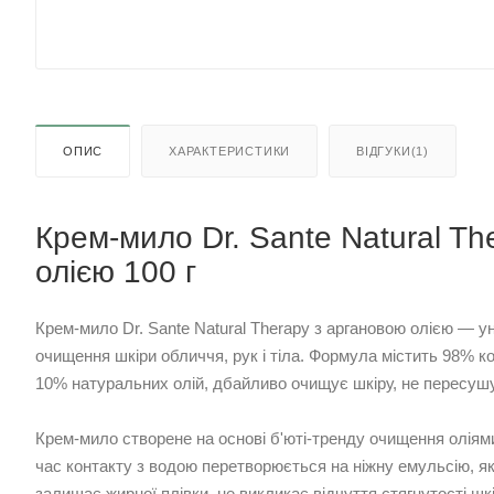
ОПИС
ХАРАКТЕРИСТИКИ
ВІДГУКИ(1)
Крем-мило Dr. Sante Natural Th
олією 100 г
Крем-мило Dr. Sante Natural Therapy з аргановою олією — у
очищення шкіри обличчя, рук і тіла. Формула містить 98% 
10% натуральних олій, дбайливо очищує шкіру, не пересушу
Крем-мило створене на основі б'юті-тренду очищення оліями
час контакту з водою перетворюється на ніжну емульсію, як
залишає жирної плівки, не викликає відчуття стягнутості шкі