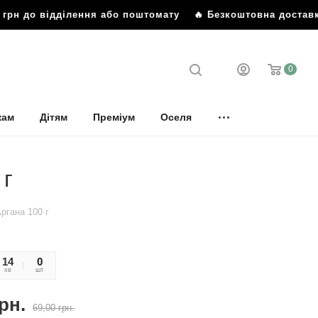
грн до відділення або поштомату
🔥 Безкоштовна доставка 
0
кам
Дітям
Преміум
Оселя
 г
ргана 100 г
14
28
0
хв
сек
шт
рн.
69,00
грн.