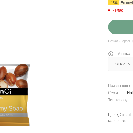
-
15
%
Економ
немає
Нажаль наразі ц
Мінімаль
ОПЛАТА
Призначення
Серія
—
Nat
Тип товару
Ціна дійсна ті
магазинах.