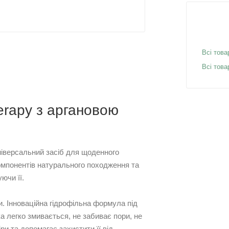
Всі това
Всі това
erapy з аргановою
ніверсальний засіб для щоденного
компонентів натурального походження та
ючи її.
. Інноваційна гідрофільна формула під
а легко змивається, не забиває пори, не
ри та допомагає захистити її від