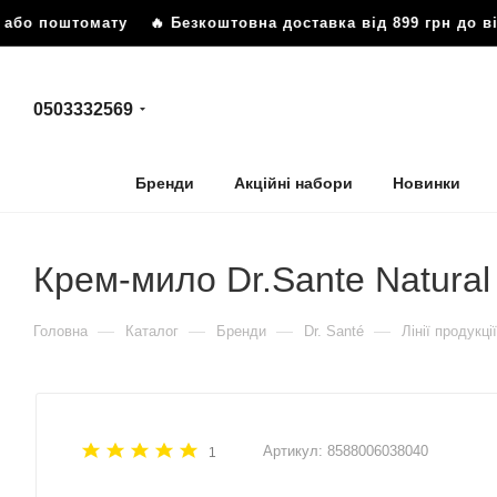
 або поштомату
🔥 Безкоштовна доставка від 899 грн до ві
0503332569
Бренди
Акційні набори
Новинки
Крем-мило Dr.Sante Natural
—
—
—
—
Головна
Каталог
Бренди
Dr. Santé
Лінії продукції
Артикул:
8588006038040
1