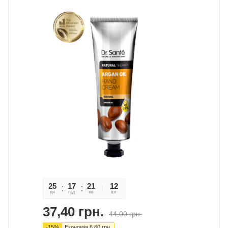
25
17
21
52
12
дн
год
хв
сек
шт
37,40
грн.
44,00
грн.
-
15
%
Економія
6,60
грн.