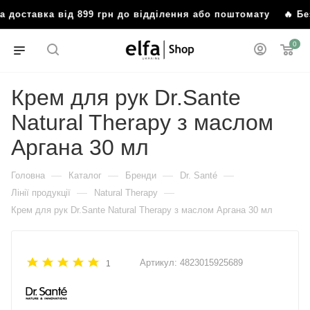
 доставка від 899 грн до відділення або поштомату
🔥 Без
0
Крем для рук Dr.Sante
Natural Therapy з маслом
Аргана 30 мл
—
—
—
—
Головна
Каталог
Бренди
Dr. Santé
—
—
Лінії продукції
Natural Therapy
Крем для рук Dr.Sante Natural Therapy з маслом Аргана 30 мл
Артикул:
4823015925689
1