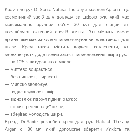
Крем для рук Dr.Sante Natural Therapy з маслом Аргана - це
косметичний засіб для догляду за шкірою рук, який має
максимально зручний об'єм 30 мл для людей які
послабляют активний спосіб життя. Він містить масло
аргана, яке має живильні та зволожувальні властивості для
шкіри. Крем також містить корисні компоненти, які
забезпечують додатковий захист та зволоження шкіри рук.
— на 10% з натурального масла;
— миттєво вбирається;
— без липкості, жирності;
— глибоко зволожує;
— надає пружності шкірі;
— відновлює гідро-ліпідний бар’єр;
— сприяє регенерациї шкіри;
— зберігає молодість шкіри.
Бренд Dr.Sante розробив крем для рук Natural Therapy
Argan oil 30 мл, який допомогає зберегти м'якість та