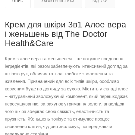
ОПИС
ХАРАКТЕРИСТИКИ
ВІДГУКИ
Крем для шкіри 3в1 Алое вера
і женьшень від The Doctor
Health&Care
Крем з алое вера та женьшенем – це потужне поєднання
інгредієнтів, які разом забезпечують інтенсивний догляд за
шкірою рук, обличчя та тіла, глибоке зволоження та
живлення. Призначений для всіх типів шкіри, особливо
корисним буде по догляду за сухою. Містить у складі алое
– натуральний зволожуючий компонент, який перешкоджає
пересушуванню, за рахунок утримання вологи, внаслідок
чого шкіра зберігає свою свіжість, еластичність та
пружність. Женьшень тонізує та стимулює процес
оновлення клітин, чудово зволожує, попереджаючи
передчасне старіння.