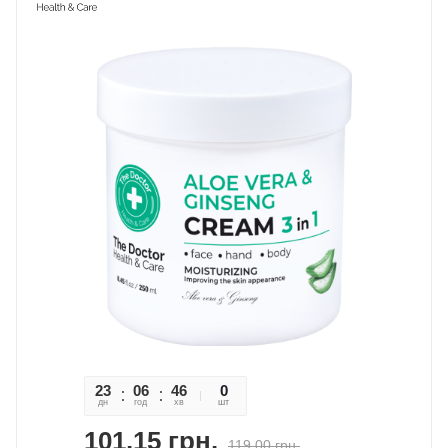
23
06
46
09
0
дн
год
хв
сек
шт
101,15
грн.
119,00
грн.