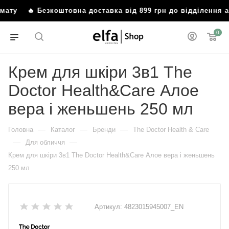
омату
🔥 Безкоштовна доставка від 899 грн до відділення
0
Крем для шкіри 3в1 The
Doctor Health&Care Алое
вера і женьшень 250 мл
—
—
—
Головна
Каталог
Бренди
The Doctor Health & Care
—
—
Для обличчя
Крем для шкіри 3в1 The Doctor Health&Care Алое вера і женьшень
250 мл
Артикул:
4823015945007_EN