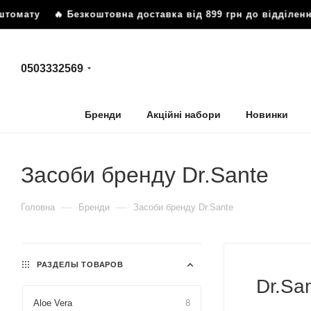
мату
🔥 Безкоштовна доставка від 899 грн до відділення а
0503332569
Бренди
Акційні набори
Новинки
Засоби бренду Dr.Sante
—
—
Головна
Бренди
Засоби бренду Dr.Sante
РАЗДЕЛЫ ТОВАРОВ
Dr.Sa
Aloe Vera
8