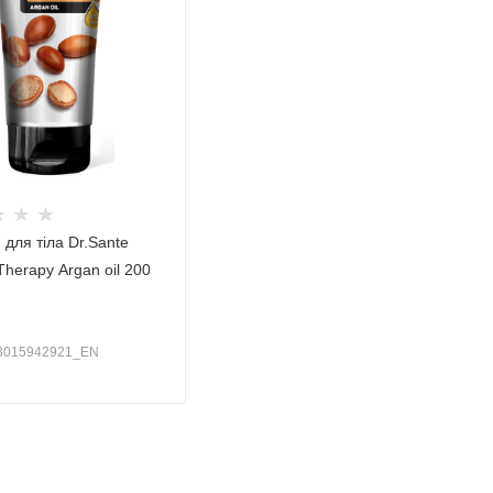
 для тіла Dr.Sante
Therapy Argan oil 200
23015942921_EN