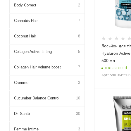
Body Correct
2
Cannabis Hair
7
Coconut Hair
8
Лосьйон для ті
Collagen Active Lifting
5
Hyaluron Active
500 мл
Collagen Hair Volume boost
7
є в наявності
Арт.: 590184550
Cremme
3
Cucumber Balance Control
10
Dr. Santé
30
Femme Intime
3