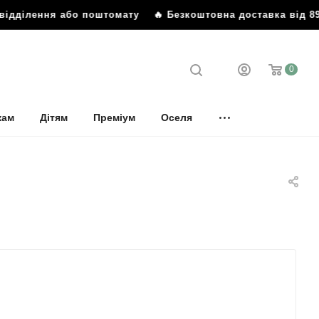
ілення або поштомату
🔥 Безкоштовна доставка від 899 гр
0
кам
Дітям
Преміум
Оселя