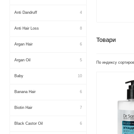
Anti Dandruff
4
Anti Hair Loss
8
Товари
Argan Hair
6
Argan Oil
5
По индексу сортиро
Baby
10
Banana Hair
6
Biotin Hair
7
Black Castor Oil
6