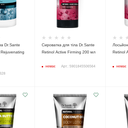
ла Dr.Sante
Сироватка для тіла Dr.Sante
Лосьйон
 Rejuvenating
Retinol Active Firming 200 мл
Retinol 
немає
немає
Арт.: 5901845506564
6328