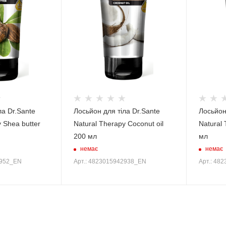
ла Dr.Sante
Лосьйон для тіла Dr.Sante
Лосьйон
 Shea butter
Natural Therapy Coconut oil
Natural 
200 мл
мл
немає
немає
2952_EN
Арт.: 4823015942938_EN
Арт.: 48