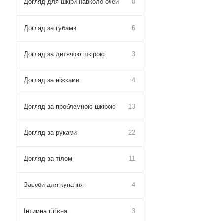
Догляд для шкіри навколо очей
8
Догляд за губами
6
Догляд за дитячою шкірою
3
Догляд за ніжками
4
Догляд за проблемною шкірою
13
Догляд за руками
22
Догляд за тілом
11
Засоби для купання
4
Інтимна гігієна
3