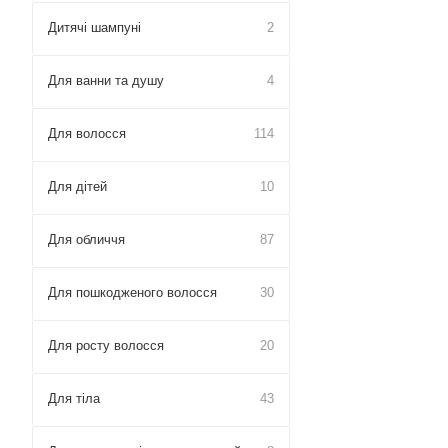
Дитячі шампуні
2
Для ванни та душу
4
Для волосся
114
Для дітей
10
Для обличчя
87
Для пошкодженого волосся
30
Для росту волосся
20
Для тіла
43