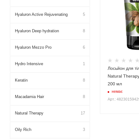
Hyaluron Active Rejuvenating
5
Hyaluron Deep hydration
8
Hyaluron Mezzo Pro
6
Hydro Intensive
1
Лосьйон для ті
Natural Therapy
Keratin
8
200 мл
немає
Macadamia Hair
8
Арт.: 482301594
Natural Therapy
17
Oily Rich
3