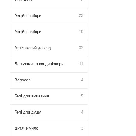
Акційні набори
23
Акційні набори
10
Антивіковий догляд
32
Бальзами та кондиціонери
11
Волосся
4
Гелі для вмивання
5
Гелі для душу
4
Дитяче мило
3