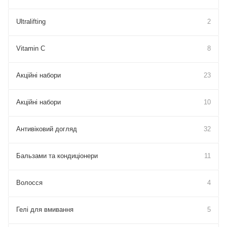
Ultralifting
2
Vitamin C
8
Акційні набори
23
Акційні набори
10
Антивіковий догляд
32
Бальзами та кондиціонери
11
Волосся
4
Гелі для вмивання
5