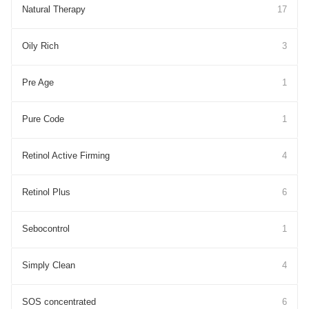
Natural Therapy
17
Oily Rich
3
Pre Age
1
Pure Cоde
1
Retinol Active Firming
4
Retinol Plus
6
Sebocontrol
1
Simply Clean
4
SOS concentrated
6