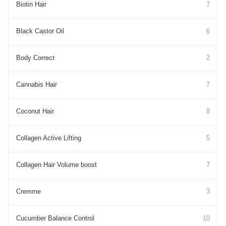
Biotin Hair
7
Black Castor Oil
6
Body Correct
2
Cannabis Hair
7
Coconut Hair
8
Collagen Active Lifting
5
Collagen Hair Volume boost
7
Cremme
3
Cucumber Balance Control
10