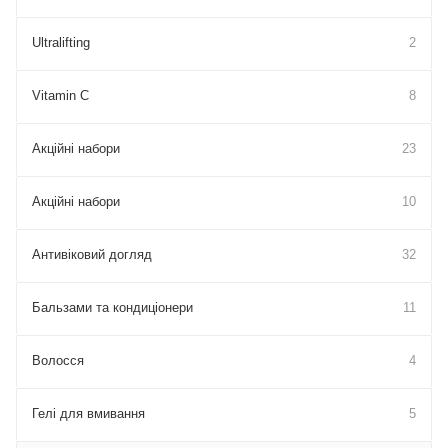
Ultralifting
2
Vitamin C
8
Акційні набори
23
Акційні набори
10
Антивіковий догляд
32
Бальзами та кондиціонери
11
Волосся
4
Гелі для вмивання
5