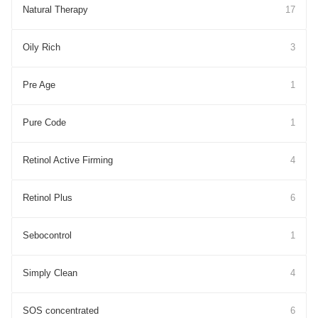
Natural Therapy
17
Oily Rich
3
Pre Age
1
Pure Cоde
1
Retinol Active Firming
4
Retinol Plus
6
Sebocontrol
1
Simply Clean
4
SOS concentrated
6