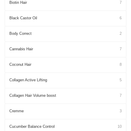
Biotin Hair
7
Black Castor Oil
6
Body Correct
2
Cannabis Hair
7
Coconut Hair
8
Collagen Active Lifting
5
Collagen Hair Volume boost
7
Cremme
3
Cucumber Balance Control
10