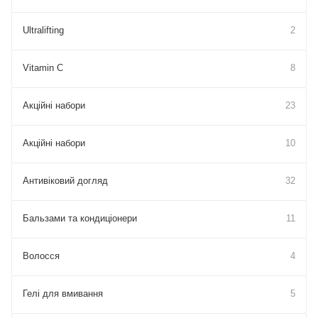
Ultralifting
2
Vitamin C
8
Акційні набори
23
Акційні набори
10
Антивіковий догляд
32
Бальзами та кондиціонери
11
Волосся
4
Гелі для вмивання
5