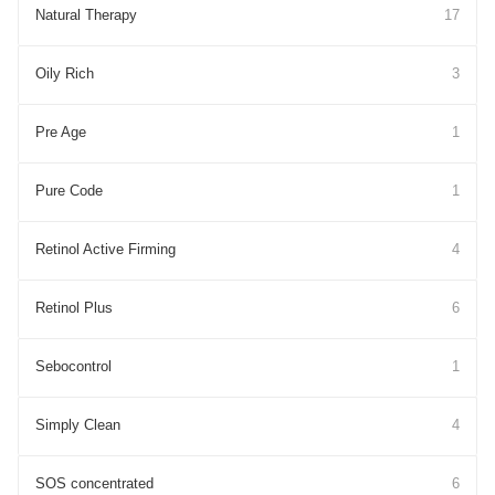
Natural Therapy
17
Oily Rich
3
Pre Age
1
Pure Cоde
1
Retinol Active Firming
4
Retinol Plus
6
Sebocontrol
1
Simply Clean
4
SOS concentrated
6