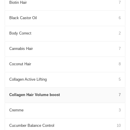
Biotin Hair
7
Black Castor Oil
6
Body Correct
2
Cannabis Hair
7
Coconut Hair
8
Collagen Active Lifting
5
Collagen Hair Volume boost
7
Cremme
3
Cucumber Balance Control
10