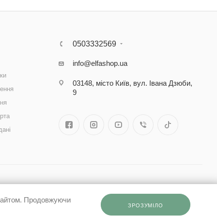
0503332569
info@elfashop.ua
ки
03148, місто Київ, вул. Івана Дзюби,
ення
9
ння
рта
дані
 сайтом. Продовжуючи
ЗРОЗУМІЛО