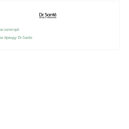
ри категорії
ри бренду Dr.Sante