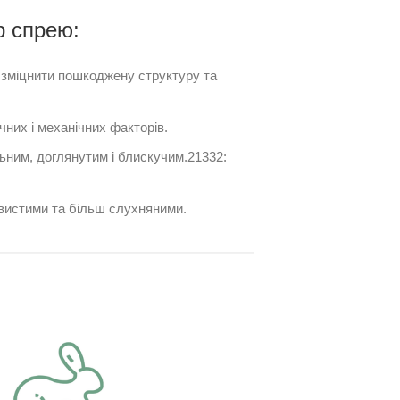
p спрею:
зміцнити пошкоджену структуру та
них і механічних факторів.
ьним, доглянутим і блискучим.21332:
вистими та більш слухняними.