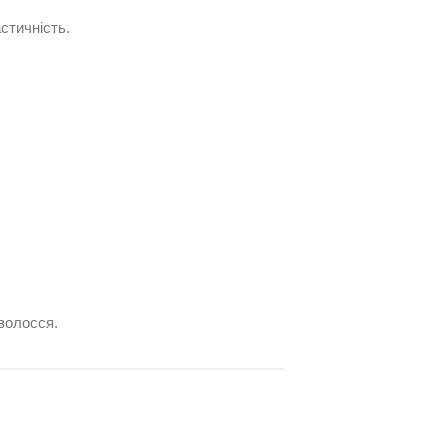
стичність.
волосся.