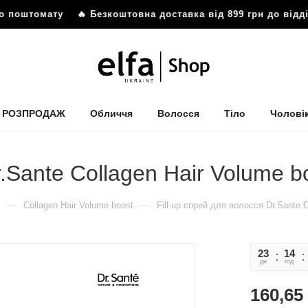
оштомату
🔥 Безкоштовна доставка від 899 грн до відділен
РОЗПРОДАЖ
Обличчя
Волосся
Тіло
Чолові
r.Sante Collagen Hair Volume b
—
—
Collagen Hair Volume boost
Fill-up спрей для волосся Dr.Sante 
23
14
дн
год
160,65