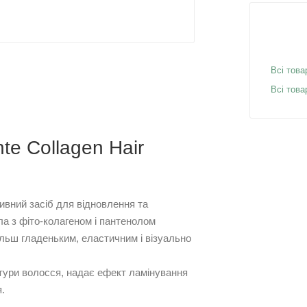
Всі това
Всі това
nte Collagen Hair
нсивний засіб для відновлення та
а з фіто-колагеном і пантенолом
льш гладеньким, еластичним і візуально
тури волосся, надає ефект ламінування
.