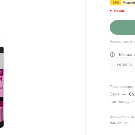
-
15
%
Економ
немає
Нажаль наразі ц
Мінімаль
ОПЛАТА
Призначення
Серія
—
Col
Тип товару
Ціна дійсна ті
магазинах.