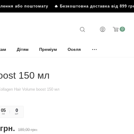
ня або поштомату
🔥 Безкоштовна доставка від 899 грн до 
0
кам
Дітям
Преміум
Оселя
oost 150 мл
Collagen Hair Volume boost 150 мл
05
40
0
хв
сек
шт
грн.
189,00
грн.