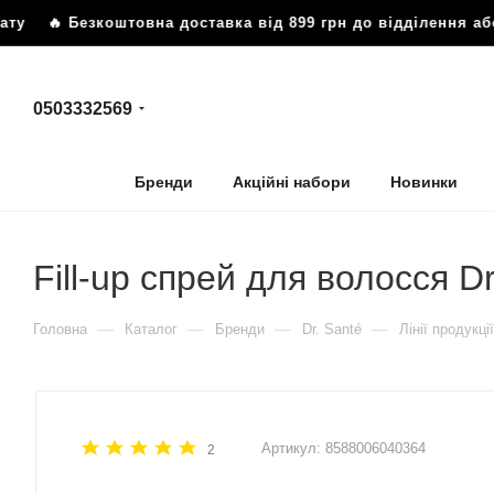
 Безкоштовна доставка від 899 грн до відділення або п
0503332569
Бренди
Акційні набори
Новинки
Fill-up спрей для волосся D
—
—
—
—
Головна
Каталог
Бренди
Dr. Santé
Лінії продукції
Артикул:
8588006040364
2