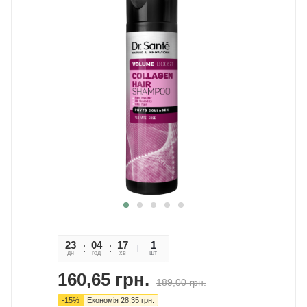
23
04
17
17
1
дн
год
хв
сек
шт
160,65
грн.
189,00
грн.
-
15
%
Економія
28,35
грн.