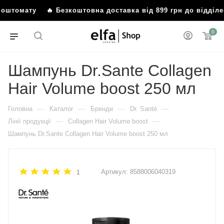
омату
🔥 Безкоштовна доставка від 899 грн до відділення
0
Шампунь Dr.Sante Collagen
Hair Volume boost 250 мл
—
—
—
—
Головна
Каталог
Бренди
Dr. Santé
—
—
Лінії продукції
Collagen Hair Volume boost
Шампунь Dr.Sante Collagen Hair Volume boost 250 мл
Артикул:
8588006040319
1