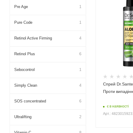
Pre Age
1
Pure Cоde
1
Retinol Active Firming
4
Retinol Plus
6
Sebocontrol
1
Спрей Dr.Sante
Simply Clean
4
Проти випадін
SOS concentrated
6
є в наявності
Арт.: 482301592
Ultralifting
2
Vitamin C
8