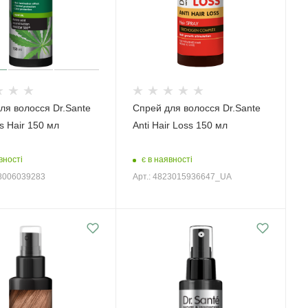
ля волосся Dr.Sante
Спрей для волосся Dr.Sante
s Hair 150 мл
Anti Hair Loss 150 мл
вності
є в наявності
88006039283
Арт.: 4823015936647_UA