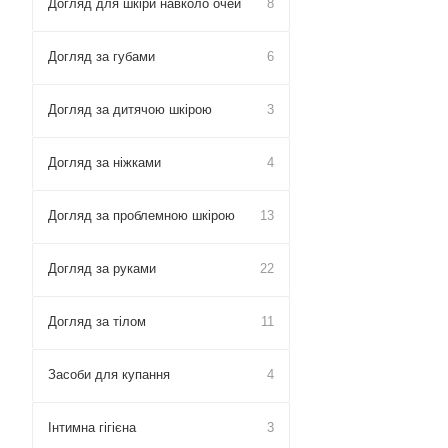
Догляд для шкіри навколо очей
8
Догляд за губами
6
Догляд за дитячою шкірою
3
Догляд за ніжками
4
Догляд за проблемною шкірою
13
Догляд за руками
22
Догляд за тілом
11
Засоби для купання
4
Інтимна гігієна
3