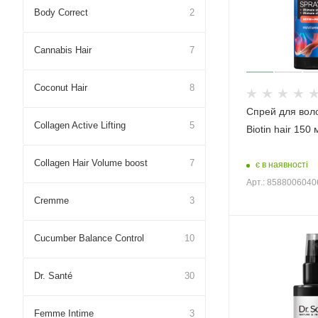
Body Correct
2
Cannabis Hair
7
Coconut Hair
8
Спрей для воло
Collagen Active Lifting
5
Biotin hair 150 
Collagen Hair Volume boost
7
є в наявності
Арт.: 858800604
Cremme
3
Cucumber Balance Control
10
Dr. Santé
30
Femme Intime
3