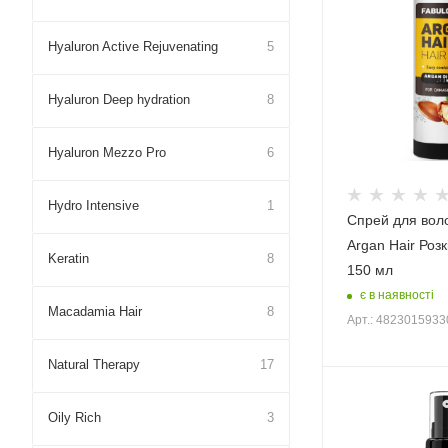
Hyaluron Active Rejuvenating
5
Hyaluron Deep hydration
8
Hyaluron Mezzo Pro
6
Hydro Intensive
1
Спрей для воло
Argan Hair Роз
Keratin
8
150 мл
є в наявності
Macadamia Hair
8
Арт.: 482301593
Natural Therapy
17
Oily Rich
3