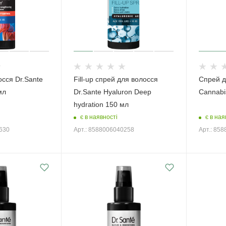
сся Dr.Sante
Fill-up спрей для волосся
Спрей д
мл
Dr.Sante Hyaluron Deep
Cannabi
hydration 150 мл
є в наявності
є в ная
0630
Арт.: 8588006040258
Арт.: 85