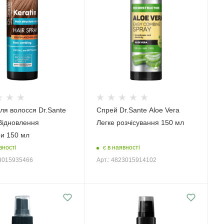
ля волосся Dr.Sante
Спрей Dr.Sante Aloe Vera
 Відновлення
Легке розчісування 150 мл
ри 150 мл
вності
є в наявності
23015935466
Арт.: 4823015914102