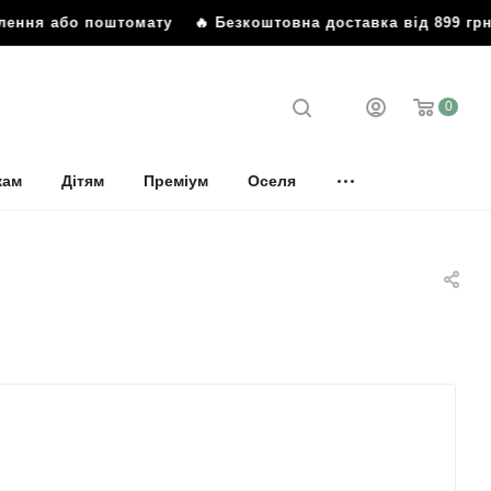
я або поштомату
🔥 Безкоштовна доставка від 899 грн до 
0
кам
Дітям
Преміум
Оселя