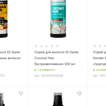
сся Dr.Sante
Спрей для волосся Dr.Sante
Спрей д
кішне волосся
Coconut Hair
Keratin
Екстразволоження 150 мл
структу
є в наявності
є в ная
3073
Арт.: 4823015938238
Арт.: 48