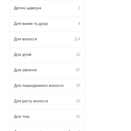
Дитячі шампуні
2
Для ванни та душу
4
Для волосся
114
Для дітей
10
Для обличчя
87
Для пошкодженого волосся
30
Для росту волосся
20
Для тіла
43