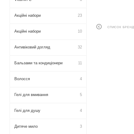
Акційні набори
23
СПИСОК БРЕНД
Акційні набори
10
Антивіковий догляд
32
Бальзами та кондиціонери
11
Волосся
4
Гелі для вмивання
5
Гелі для душу
4
Дитяче мило
3