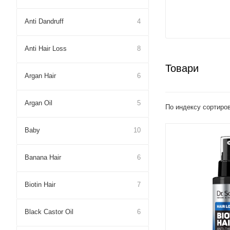
Anti Dandruff
4
Anti Hair Loss
8
Товари
Argan Hair
6
Argan Oil
5
По индексу сортиро
Baby
10
Banana Hair
6
Biotin Hair
7
Black Castor Oil
6