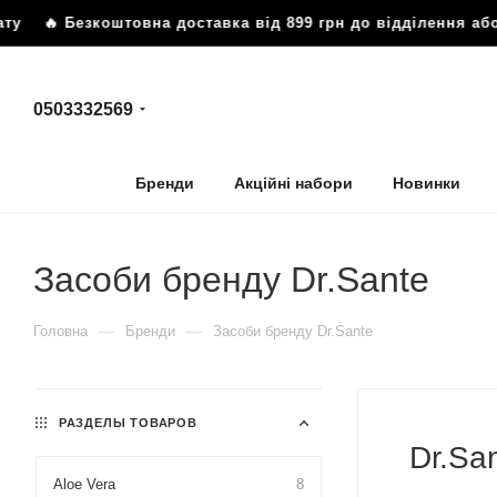
 Безкоштовна доставка від 899 грн до відділення або по
0503332569
Бренди
Акційні набори
Новинки
Засоби бренду Dr.Sante
—
—
Головна
Бренди
Засоби бренду Dr.Sante
РАЗДЕЛЫ ТОВАРОВ
Dr.Sa
Aloe Vera
8