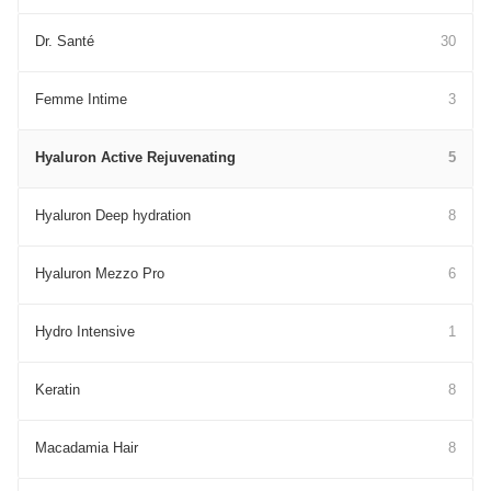
Dr. Santé
30
Femme Intime
3
Hyaluron Active Rejuvenating
5
Hyaluron Deep hydration
8
Hyaluron Mezzo Pro
6
Hydro Intensive
1
Keratin
8
Macadamia Hair
8