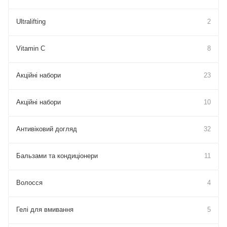
Ultralifting
2
Vitamin C
8
Акційні набори
23
Акційні набори
10
Антивіковий догляд
32
Бальзами та кондиціонери
11
Волосся
4
Гелі для вмивання
5