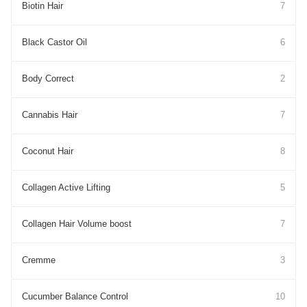
Biotin Hair
7
Black Castor Oil
6
Body Correct
2
Cannabis Hair
7
Coconut Hair
8
Collagen Active Lifting
5
Collagen Hair Volume boost
7
Cremme
3
Cucumber Balance Control
10