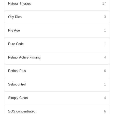
Natural Therapy
17
Oily Rich
3
Pre Age
1
Pure Cоde
1
Retinol Active Firming
4
Retinol Plus
6
Sebocontrol
1
Simply Clean
4
SOS concentrated
6