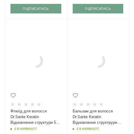
ПІДПИСАТИСЬ
ПІДПИСАТИСЬ
Флюїд для волосся
Бальзам для волосся
Dr.Sante Keratin
Dr.Sante Keratin
Відновлення структури 50
Відновлення структрури
мл
200 мл
є в наявності
є в наявності