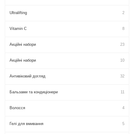
Ultralifting
2
Vitamin C
8
Акційні набори
23
Акційні набори
10
Антивіковий догляд
32
Бальзами та кондиціонери
11
Волосся
4
Гелі для вмивання
5