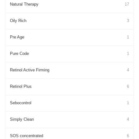
Natural Therapy
17
Oily Rich
3
Pre Age
1
Pure Cоde
1
Retinol Active Firming
4
Retinol Plus
6
Sebocontrol
1
Simply Clean
4
SOS concentrated
6