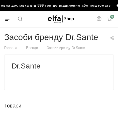
оставка від 899 грн до відділення або поштомату
🔥 Безко
0
Засоби бренду Dr.Sante
—
—
Головна
Бренди
Засоби бренду Dr.Sante
Dr.Sante
Товари