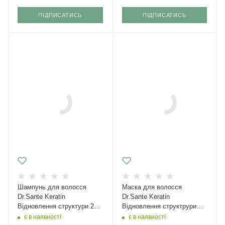
ПІДПИСАТИСЬ
ПІДПИСАТИСЬ
Шампунь для волосся
Маска для волосся
Dr.Sante Keratin
Dr.Sante Keratin
Відновлення структури 250
Відновлення структрури
мл
1000 мл
є в наявності
є в наявності