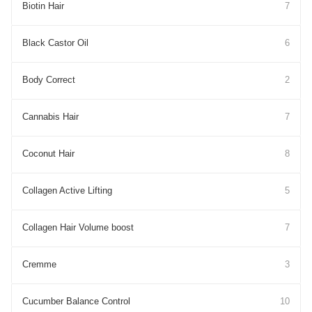
Biotin Hair
7
Black Castor Oil
6
Body Correct
2
Cannabis Hair
7
Coconut Hair
8
Collagen Active Lifting
5
Collagen Hair Volume boost
7
Cremme
3
Cucumber Balance Control
10