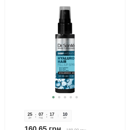
25
07
17
21
10
дн
год
хв
сек
шт
160,65
грн.