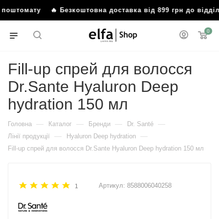
бо поштомату
🔥 Безкоштовна доставка від 899 грн до відд
0
Fill-up спрей для волосся
Dr.Sante Hyaluron Deep
hydration 150 мл
—
—
—
—
Головна
Каталог
Бренди
Dr. Santé
—
—
Лінії продукції
Hyaluron Deep hydration
Fill-up спрей для волосся Dr.Sante Hyaluron Deep hydration 150 мл
Артикул:
8588006040258
1