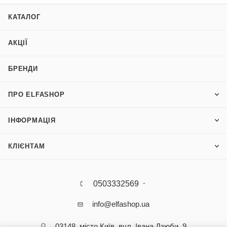
КАТАЛОГ
АКЦІЇ
БРЕНДИ
ПРО ELFASHOP
ІНФОРМАЦІЯ
КЛІЄНТАМ
0503332569
info@elfashop.ua
03148, місто Київ, вул. Івана Дзюби, 9