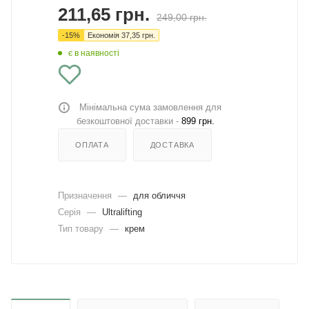
211,65
грн.
249,00
грн.
-
15
%
Економія
37,35
грн.
є в наявності
Мінімальна сума замовлення для
безкоштовної доставки -
899 грн.
ОПЛАТА
ДОСТАВКА
Призначення
—
для обличчя
Серія
—
Ultralifting
Тип товару
—
крем