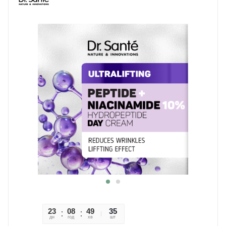
23
08
49
46
35
дн
год
хв
сек
шт