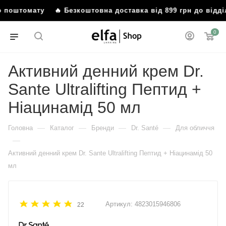
бо поштомату
🔥 Безкоштовна доставка від 899 грн до відд
0
Активний денний крем Dr.
Sante Ultralifting Пептид +
Ніацинамід 50 мл
—
—
—
—
Головна
Каталог
Бренди
Dr. Santé
Для обличчя
—
Активний денний крем Dr. Sante Ultralifting Пептид + Ніацинамід 50
мл
Артикул:
4823015946806
22