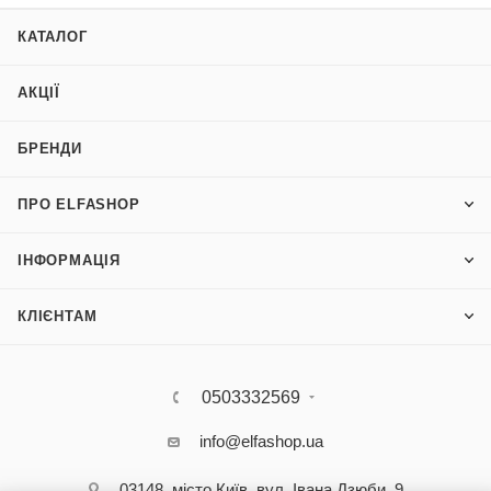
КАТАЛОГ
АКЦІЇ
БРЕНДИ
ПРО ELFASHOP
ІНФОРМАЦІЯ
КЛІЄНТАМ
0503332569
info@elfashop.ua
03148, місто Київ, вул. Івана Дзюби, 9