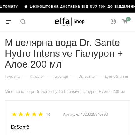
оштомату
🔥 Безкоштовна доставка від 899 грн до відділен
0
Міцелярна вода Dr. Sante
Hydro Intensive Гіалурон +
Алое 200 мл
—
—
—
—
Головна
Каталог
Бренди
Dr. Santé
Для обличчя
—
Міцелярна вода Dr. Sante Hydro Intensive Гіалурон + Алое 200 мл
Артикул:
4823015946790
19