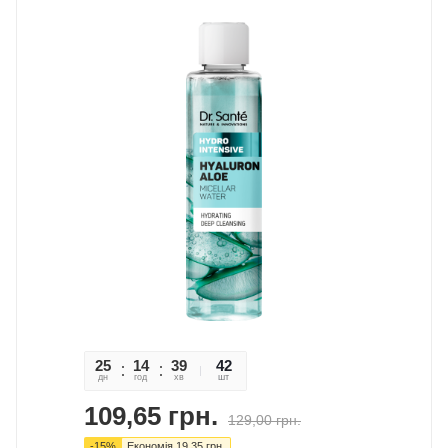
25
14
39
09
42
дн
год
хв
сек
шт
109,65
грн.
129,00
грн.
-
15
%
Економія
19,35
грн.