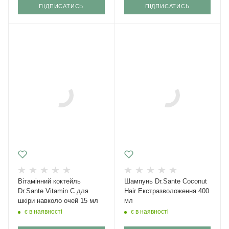
ПІДПИСАТИСЬ
ПІДПИСАТИСЬ
Вітамінний коктейль
Шампунь Dr.Sante Coconut
Dr.Sante Vitamin C для
Hair Екстразволоження 400
шкіри навколо очей 15 мл
мл
є в наявності
є в наявності