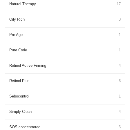
Natural Therapy
17
Oily Rich
3
Pre Age
1
Pure Cоde
1
Retinol Active Firming
4
Retinol Plus
6
Sebocontrol
1
Simply Clean
4
SOS concentrated
6