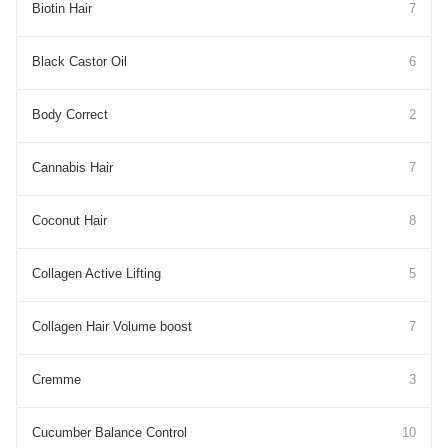
Biotin Hair
7
Black Castor Oil
6
Body Correct
2
Cannabis Hair
7
Coconut Hair
8
Collagen Active Lifting
5
Collagen Hair Volume boost
7
Cremme
3
Cucumber Balance Control
10