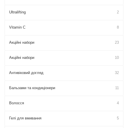
Ultralifting
2
Vitamin C
8
Акційні набори
23
Акційні набори
10
Антивіковий догляд
32
Бальзами та кондиціонери
11
Волосся
4
Гелі для вмивання
5