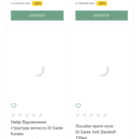
1 319,90
грн.
1 799,90
грн.
-
32
%
-
39
%
КУПИТИ
КУПИТИ
Набір Відновлення
Лосьйон проти лупи
структури волосся Dr.Sante
Dr.Sante Anti Dandruff
Keratin
150мл