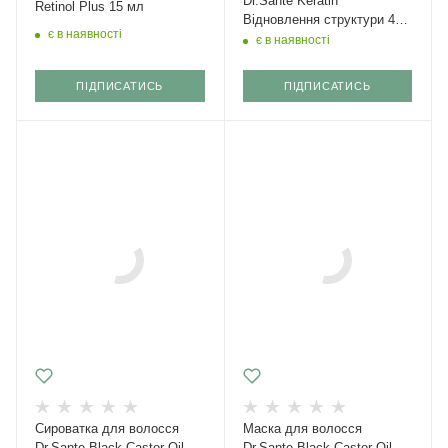
Dr.Sante Keratin
Retinol Plus 15 мл
Відновлення структури 400
є в наявності
мл
є в наявності
ПІДПИСАТИСЬ
ПІДПИСАТИСЬ
Сироватка для волосся
Маска для волосся
Dr.Sante Black Castor Oil
Dr.Sante Black Castor Oil