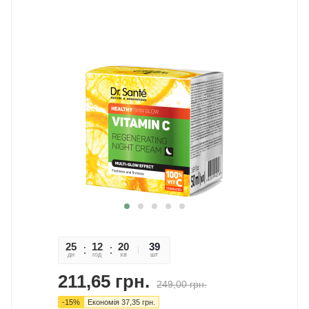
25
12
20
17
39
дн
год
хв
сек
шт
211,65
грн.
249,00
грн.
-
15
%
Економія
37,35
грн.