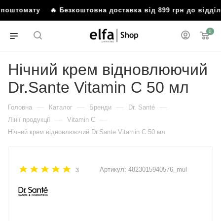
бо поштомату
🔥 Безкоштовна доставка від 899 грн до відд
0
Нічний крем відновлюючий
Dr.Sante Vitamin C 50 мл
—
—
—
—
Головна
Каталог
Бренди
Dr. Santé
—
—
Лінії продукції
Vitamin C
Нічний крем відновлюючий Dr.Sante Vitamin C 50 мл
Артикул:
4823015940576_mul
3