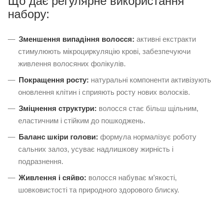
Що дає регулярне використання
набору:
Зменшення випадіння волосся:
активні екстракти
стимулюють мікроциркуляцію крові, забезпечуючи
живлення волосяних фолікулів.
Покращення росту:
натуральні компоненти активізують
оновлення клітин і сприяють росту нових волосків.
Зміцнення структури:
волосся стає більш щільним,
еластичним і стійким до пошкоджень.
Баланс шкіри голови:
формула нормалізує роботу
сальних залоз, усуває надлишкову жирність і
подразнення.
Живлення і сяйво:
волосся набуває м’якості,
шовковистості та природного здорового блиску.