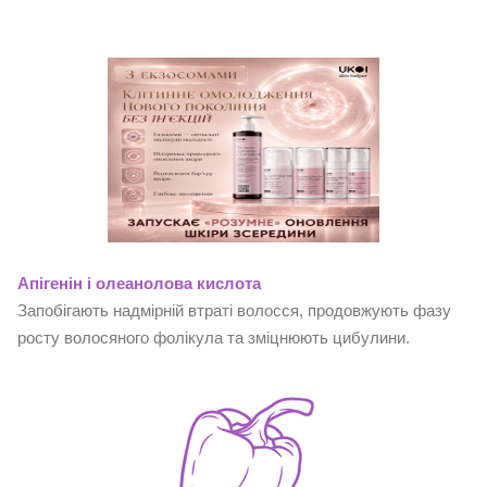
Апігенін і олеанолова кислота
Запобігають надмірній втраті волосся, продовжують фазу
росту волосяного фолікула та зміцнюють цибулини.