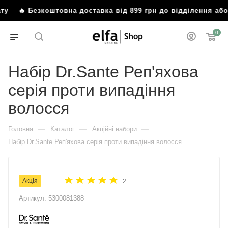
 Безкоштовна доставка від 899 грн до відділення або п
0
Набір Dr.Sante Реп'яхова
серія проти випадіння
волосся
—
—
—
Головна
Каталог
Акційні набори
Набір Dr.Sante Реп'яхова серія проти випадіння волосся
Акція
2
Артикул:
5300081388