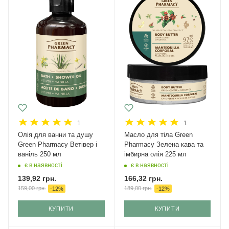
1
1
Олія для ванни та душу
Масло для тіла Green
Green Pharmacy Ветівер і
Pharmacy Зелена кава та
ваніль 250 мл
імбирна олія 225 мл
є в наявності
є в наявності
139,92
грн.
166,32
грн.
159,00
грн.
189,00
грн.
-
12
%
-
12
%
КУПИТИ
КУПИТИ