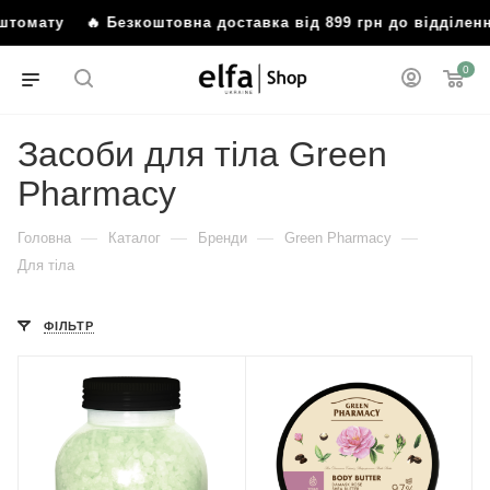
мату
🔥 Безкоштовна доставка від 899 грн до відділення 
0
Засоби для тіла Green
Pharmacy
—
—
—
—
Головна
Каталог
Бренди
Green Pharmacy
Для тіла
ФІЛЬТР