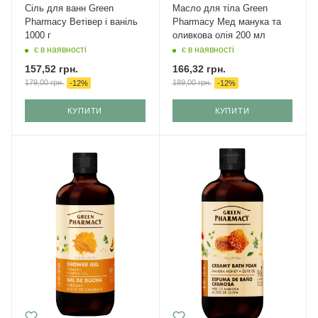
Сіль для ванн Green
Масло для тіла Green
Pharmacy Ветівер і ваніль
Pharmacy Мед манука та
1000 г
оливкова олія 200 мл
є в наявності
є в наявності
157,52
грн.
166,32
грн.
179,00
грн.
189,00
грн.
-
12
%
-
12
%
КУПИТИ
КУПИТИ