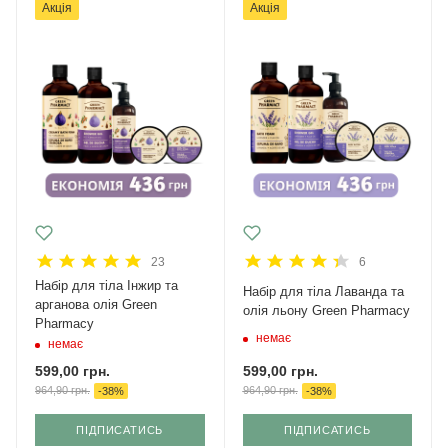
Акція
Акція
23
6
Набір для тіла Інжир та
Набір для тіла Лаванда та
арганова олія Green
олія льону Green Pharmacy
Pharmacy
немає
немає
599,00
грн.
599,00
грн.
964,90
грн.
964,90
грн.
-
38
%
-
38
%
ПІДПИСАТИСЬ
ПІДПИСАТИСЬ