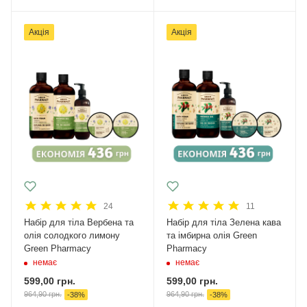
Акція
Акція
24
11
Набір для тіла Вербена та
Набір для тіла Зелена кава
олія солодкого лимону
та імбирна олія Green
Green Pharmacy
Pharmacy
немає
немає
599,00
грн.
599,00
грн.
964,90
грн.
964,90
грн.
-
38
%
-
38
%