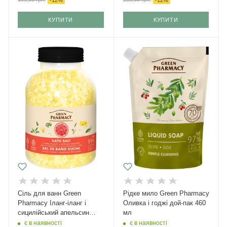
КУПИТИ
КУПИТИ
Сіль для ванн Green
Рідке мило Green Pharmacy
Pharmacy Іланг-іланг і
Оливка і годжі дой-пак 460
сицилійський апельсин
мл
1000 г
є в наявності
є в наявності