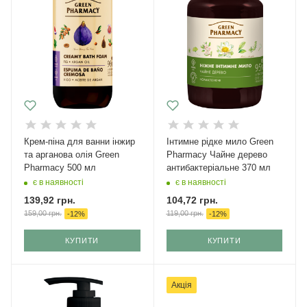
Крем-піна для ванни інжир
Інтимне рідке мило Green
та арганова олія Green
Pharmacy Чайне дерево
Pharmacy 500 мл
антибактеріальне 370 мл
є в наявності
є в наявності
139,92
грн.
104,72
грн.
159,00
грн.
119,00
грн.
-
12
%
-
12
%
КУПИТИ
КУПИТИ
Акція