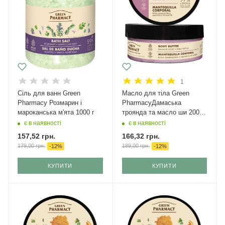
1
Сіль для ванн Green
Масло для тіла Green
Pharmacy Розмарин і
PharmacyДамаська
мароканська м'ята 1000 г
троянда та масло ши 200
мл
є в наявності
є в наявності
157,52
грн.
166,32
грн.
179,00
грн.
189,00
грн.
-
12
%
-
12
%
КУПИТИ
КУПИТИ