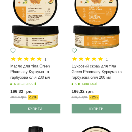
1
1
Масло для тіла Green
Цукровий скраб для тіла
Pharmacy Куркума та
Green Pharmacy Куркума та
гарбузова олія 200 мл
гарбузова олія 200 мл
є в наявності
є в наявності
166,32
грн.
166,32
грн.
189,00
грн.
189,00
грн.
-
12
%
-
12
%
КУПИТИ
КУПИТИ