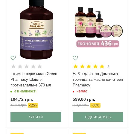
2
Інтимне рідке мило Green
Набір для тіла Дамаська
Pharmacy Шавлія
троянда та масло ши Green
протизапальне 370 мл
Pharmacy
є в наявності
немає
104,72
грн.
599,00
грн.
119,00
грн.
964,90
грн.
-
12
%
-
38
%
КУПИТИ
ПІДПИСАТИСЬ