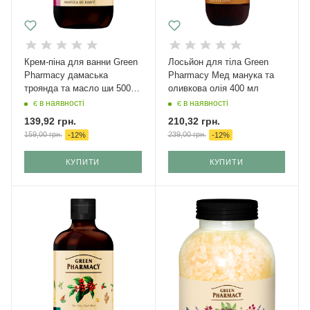
Крем-піна для ванни Green
Лосьйон для тіла Green
Pharmacy дамаська
Pharmacy Мед манука та
троянда та масло ши 500
оливкова олія 400 мл
мл
є в наявності
є в наявності
139,92
грн.
210,32
грн.
159,00
грн.
239,00
грн.
-
12
%
-
12
%
КУПИТИ
КУПИТИ