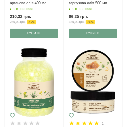
арганова олія 400 мл
гарбузова олія 500 мл
є в наявності
є в наявності
210,32
грн.
96,25
грн.
239,00
грн.
159,00
грн.
-
12
%
-
39
%
КУПИТИ
КУПИТИ
1