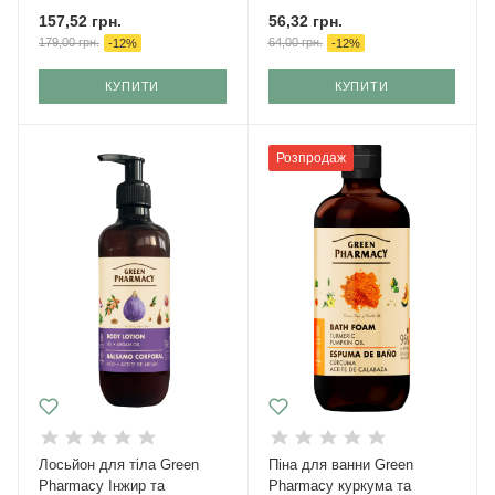
157,52
грн.
56,32
грн.
179,00
грн.
64,00
грн.
-
12
%
-
12
%
КУПИТИ
КУПИТИ
Розпродаж
Лосьйон для тіла Green
Піна для ванни Green
Pharmacy Інжир та
Pharmacy куркума та