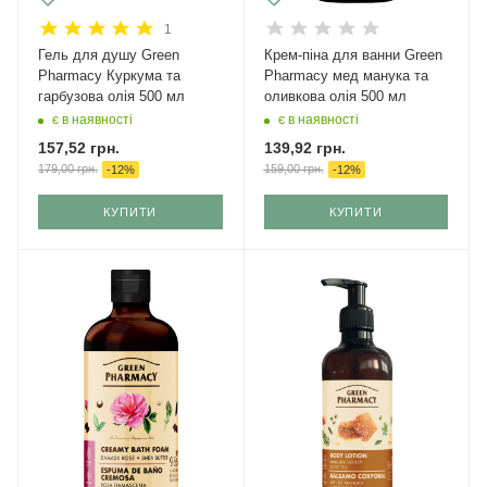
1
Гель для душу Green
Крем-піна для ванни Green
Pharmacy Куркума та
Pharmacy мед манука та
гарбузова олія 500 мл
оливкова олія 500 мл
є в наявності
є в наявності
157,52
грн.
139,92
грн.
179,00
грн.
159,00
грн.
-
12
%
-
12
%
КУПИТИ
КУПИТИ