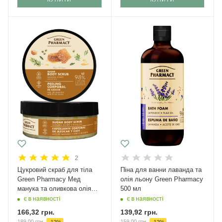
2
Цукровий скраб для тіла
Піна для ванни лаванда та
Green Pharmacy Мед
олія льону Green Pharmacy
манука та оливкова олія
500 мл
200 мл
є в наявності
є в наявності
166,32
грн.
139,92
грн.
189,00
грн.
159,00
грн.
-
12
%
-
12
%