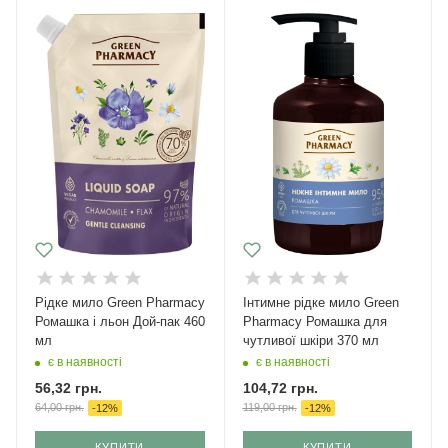
Рідке мило Green Pharmacy
Інтимне рідке мило Green
Ромашка і льон Дой-пак 460
Pharmacy Ромашка для
мл
чутливої шкіри 370 мл
є в наявності
є в наявності
56,32
грн.
104,72
грн.
64,00
грн.
119,00
грн.
-
12
%
-
12
%
КУПИТИ
КУПИТИ