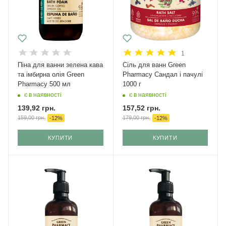
1
Піна для ванни зелена кава
Сіль для ванн Green
та імбирна олія Green
Pharmacy Сандал і пачулі
Pharmacy 500 мл
1000 г
є в наявності
є в наявності
139,92
грн.
157,52
грн.
159,00
грн.
179,00
грн.
-
12
%
-
12
%
КУПИТИ
КУПИТИ