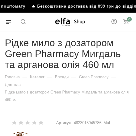
бо поштомату
🔥 Безкоштовна доставка від 899 грн до відд
0
Рідке мило з дозатором
Green Pharmacy Мигдаль
та арганова олія 460 мл
—
—
—
—
Головна
Каталог
Бренди
Green Pharmacy
—
Для тіла
Рідке мило з дозатором Green Pharmacy Мигдаль та арганова олія
460 мл
Артикул:
4823015945786_Mul