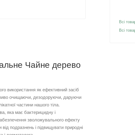
Всі това
Всі тов
іальне Чайне дерево
ого використання як ефективний засіб
айливо очищаючи, дезодоруючи, даруючи
ікатної частини нашого тіла.
ва, яка має бактерицидну і
 забезпечення зволожувального ефекту
 від подразнень і підвищувати природні
га і дерматолога.