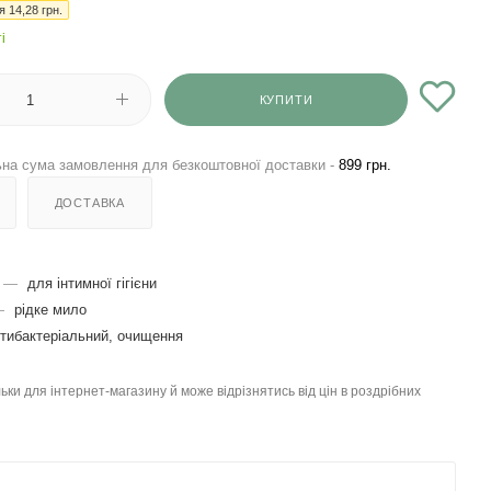
ія
14,28
грн.
і
КУПИТИ
на сума замовлення для безкоштовної доставки -
899 грн.
ДОСТАВКА
—
для інтимної гігієни
—
рідке мило
тибактеріальний, очищення
льки для інтернет-магазину й може відрізнятись від цін в роздрібних