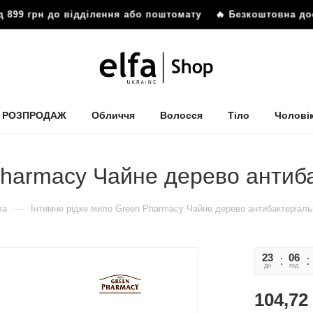
899 грн до відділення або поштомату
🔥 Безкоштовна доста
РОЗПРОДАЖ
Обличчя
Волосся
Тіло
Чолові
Pharmacy Чайне дерево антиб
—
ла
Інтимне рідке мило Green Pharmacy Чайне дерево антибактеріаль
23
06
дн
год
104,72