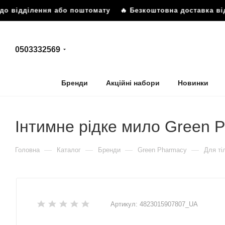
о відділення або поштомату
🔥 Безкоштовна доставка від 
0503332569
Бренди
Акційні набори
Новинки
Інтимне рідке мило Green 
—
—
—
—
Головна
Каталог
Бренди
Green Pharmacy
Для ті
Артикул:
4823015907807_UA