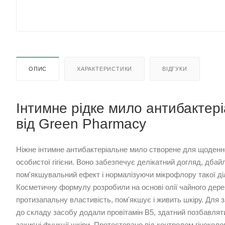
ОПИС
ХАРАКТЕРИСТИКИ
ВІДГУКИ
Інтимне рідке мило антибактер
від Green Pharmacy
Ніжне інтимне антибактеріальне мило створене для щоденн
особистої гігієни. Воно забезпечує делікатний догляд, дб
пом'якшувальний ефект і нормалізуючи мікрофлору такої діл
Косметичну формулу розробили на основі олії чайного дере
протизапальну властивість, пом'якшує і живить шкіру. Для
до складу засобу додали провітамін В5, здатний позбавляти
захисні функції шкіри. Протестовано під контролем гінеколо