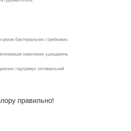
и ризик бактеріальних і грибкових
регенерацію невеликих ушкоджень
дження і підтримує оптимальний
флору правильно!