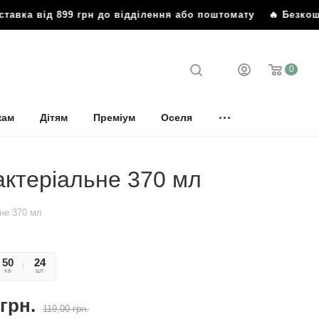
вка від 899 грн до відділення або поштомату
🔥 Безкошто
0
кам
Дітям
Преміум
Оселя
актеріальне 370 мл
не 370 мл
50
49
24
хв
сек
шт
грн.
119,00
грн.