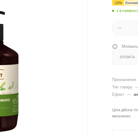
-
12
%
Економ
є в наявност
Мінімаль
ОПЛАТА
Призначення
Тип товару
Ефект
—
ан
Ціна дійсна ті
магазинах.