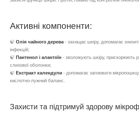
Активні компоненти:
🍃
Олія чайного дерева
- захищає шкіру, допомагає знизит
інфекцій;
🍃
Пантенол і алантоїн
- зволожують шкіру, прискорюють 
слизової оболонки;
🍃
Екстракт календули
- допомагає загоювати мікропошко
кислотно-лужний баланс.
Захисти та підтримуй здорову мікро