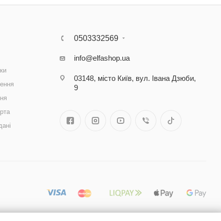
0503332569
info@elfashop.ua
ки
03148, місто Київ, вул. Івана Дзюби,
ення
9
ння
рта
дані