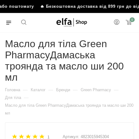
 або поштомату
🔥 Безкоштовна доставка від 899 грн до ві
0
Масло для тіла Green
PharmacyДамаська
троянда та масло ши 200
мл
—
—
—
—
Головна
Каталог
Бренди
Green Pharmacy
—
Для тіла
Масло для тіла Green PharmacyДамаська троянда та масло ши 200
мл
Артикул:
4823015945304
1