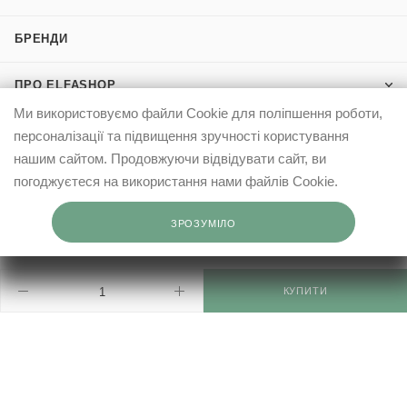
БРЕНДИ
ПРО ELFASHOP
Ми використовуємо файли Cookie для поліпшення роботи,
ІНФОРМАЦІЯ
персоналізації та підвищення зручності користування
нашим сайтом. Продовжуючи відвідувати сайт, ви
КЛІЄНТАМ
погоджуєтеся на використання нами файлів Cookie.
ЗРОЗУМІЛО
0503332569
info@elfashop.ua
КУПИТИ
03148, місто Київ, вул. Івана Дзюби, 9