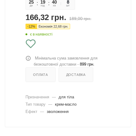
25
19
40
38
8
дн
год
хв
сек
шт
166,32
грн.
189,00
грн.
-
12
%
Економія
22,68
грн.
є в наявності
Мінімальна сума замовлення для
безкоштовної доставки -
899 грн.
ОПЛАТА
ДОСТАВКА
Призначення
—
для тіла
Тип товару
—
крем-масло
Ефект
—
зволоження